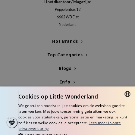
gom
Hoofdkantoor / Magazijn:
Peppelenbos 12
arecipe
6662 WB Elst
neige
Nederland
CQUEEN
ke P:rem
Hot Brands
monde
Top Categories
sil
ry May
Blogs
diheal
Info
dipeel
mebox
Cookies op Little Wonderland
guhara
We gebruiken noodzakelijke cookies om de webshop goed te
DUTCH
laten werken. Met jouw toestemming gebruiken we ook
seEnScene
cookies voor statistieken, personalisatie en marketing. Je kunt
ENGLISH
ssha
zelf kiezen welke cookies je accepteert.
Lees meer in onze
privacyverklaring
zon