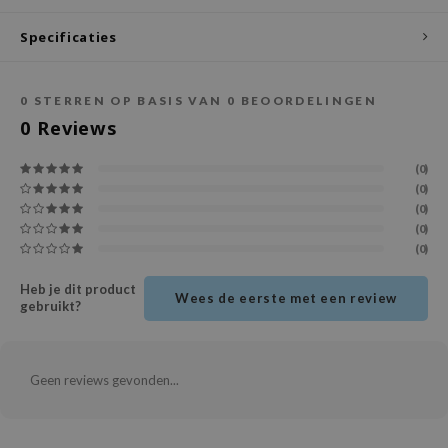
ecipe
Specificaties
dia
 Skin
0
STERREN OP BASIS VAN
0
BEOORDELINGEN
odal
0
Reviews
nskin
(0)
ruharu Wonder
(0)
(0)
imish
(0)
ika Holika
(0)
GGEE
Heb je dit product
Wees de eerste met een review
gebruikt?
Dew Care
iyoon
m From
Geen reviews gevonden...
deed Labs
isfree