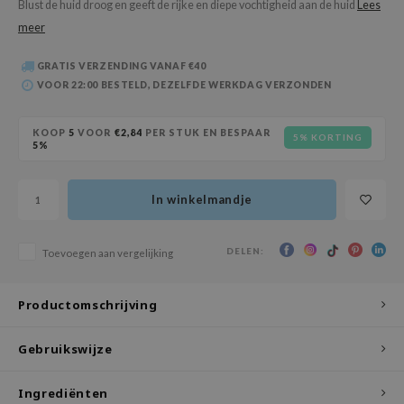
Blust de huid droog en geeft de rijke en diepe vochtigheid aan de huid
Lees
 Wishtrend
meer
limax
IO
GRATIS VERZENDING VANAF €40
VOOR 22:00 BESTELD, DEZELFDE WERKDAG VERZONDEN
SRX
riya
KOOP
5
VOOR
€2,84
PER STUK EN BESPAAR
5% KORTING
5%
wytree
ctor.G
In winkelmandje
uble Dare
 Althea
DELEN:
Toevoegen aan vergelijking
 Ceuracle
zavecca
Productomschrijving
bryolisse
ude House
Gebruikswijze
olio
Ingrediënten
oir