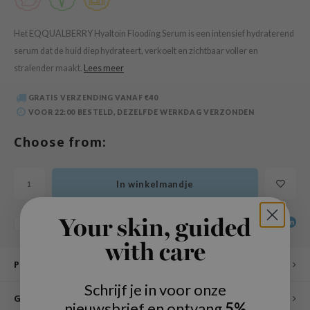
 Wishtrend
limax
Het EQQUALBERRY Hyaltoin Flooding Serum is een intensief hydraterend
serum dat de huid diep hydrateert, verkoelt en zichtbaar voller en
IO
stralender maakt.
Lees meer
SRX
riya
GRATIS VERZENDING VANAF €40
VOOR 22:00 BESTELD, DEZELFDE WERKDAG VERZONDEN
wytree
ctor.G
Choose from:
uble Dare
 Althea
In winkelmandje
 Ceuracle
zavecca
Your skin, guided
DELEN:
Toevoegen aan vergelijking
bryolisse
with care
Productomschrijving
ude House
Schrijf je in voor onze
olio
Gebruikswijze
nieuwsbrief en ontvang
5%
oir