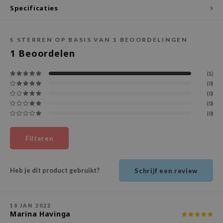
Specificaties
ecipe
dia
5
STERREN OP BASIS VAN
1
BEOORDELINGEN
 Skin
1
Beoordelen
odal
(1)
nskin
(0)
ruharu Wonder
(0)
(0)
imish
(0)
ika Holika
Filteren
GGEE
Dew Care
iyoon
Heb je dit product gebruikt?
Schrijf een review
m From
deed Labs
18 JAN 2022
Marina Havinga
isfree