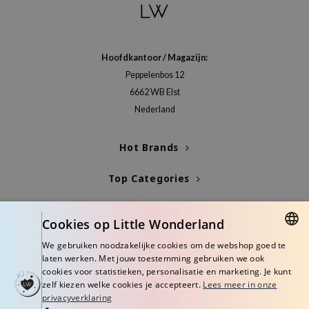
gom
arecipe
neige
Hoofdkantoor / Magazijn:
CQUEEN
Peppelenbos 12
ke P:rem
6662 WB Elst
monde
Nederland
sil
Hot Brands
ry May
diheal
Top Categories
dipeel
Blogs
mebox
Cookies op Little Wonderland
guhara
Info
We gebruiken noodzakelijke cookies om de webshop goed te
DUTCH
seEnScene
laten werken. Met jouw toestemming gebruiken we ook
cookies voor statistieken, personalisatie en marketing. Je kunt
ENGLISH
ssha
zelf kiezen welke cookies je accepteert.
Lees meer in onze
privacyverklaring
zon