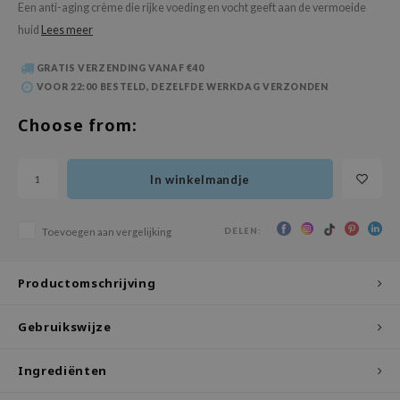
Een anti-aging crème die rijke voeding en vocht geeft aan de vermoeide
 Wishtrend
huid
Lees meer
limax
IO
GRATIS VERZENDING VANAF €40
VOOR 22:00 BESTELD, DEZELFDE WERKDAG VERZONDEN
SRX
Choose from:
riya
wytree
ctor.G
In winkelmandje
uble Dare
DELEN:
Toevoegen aan vergelijking
 Althea
 Ceuracle
Productomschrijving
zavecca
bryolisse
Gebruikswijze
ude House
Ingrediënten
olio
oir