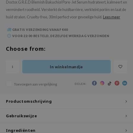
Doctor.G R.E.D Blemish Bakuchiol Pore-Jet Serum hydrateert, kalmeert en
 Wishtrend
vermindert roodheid. Versterkt de huidbarrière, verkleint poriën en laat de
limax
huid stralen. Cruelty-free, 30ml perfect voor gevoelige huid.
Lees meer
IO
GRATIS VERZENDING VANAF €40
SRX
VOOR 22:00 BESTELD, DEZELFDE WERKDAG VERZONDEN
riya
Choose from:
wytree
ctor.G
In winkelmandje
uble Dare
 Althea
DELEN:
Toevoegen aan vergelijking
 Ceuracle
zavecca
Productomschrijving
bryolisse
ude House
Gebruikswijze
olio
Ingrediënten
oir