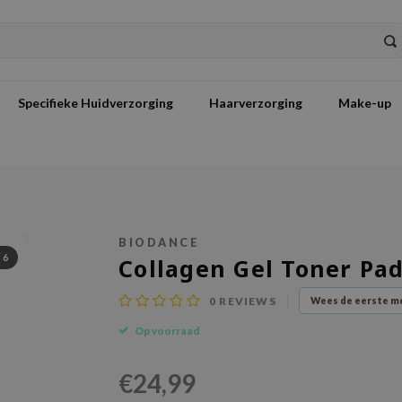
Specifieke Huidverzorging
Haarverzorging
Make-up
BIODANCE
/
6
Collagen Gel Toner Pa
0
REVIEWS
Wees de eerste me
Op voorraad
€24,99