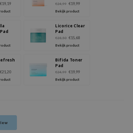
€19,19
€19,99
€24,99
product
Bekijk product
lla
Licorice Clear
 Pad
Pad
€15,68
€28,50
product
Bekijk product
Refresh
Bifida Toner
Pad
€21,20
€19,99
€24,99
product
Bekijk product
view