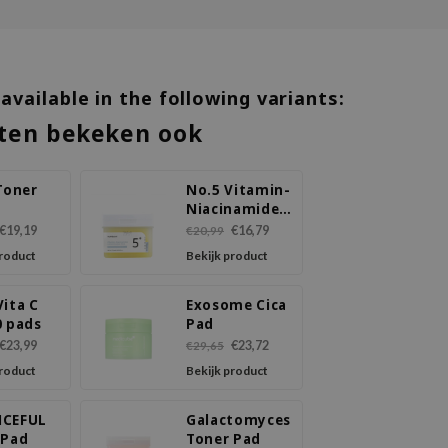
 available in the following variants:
ten bekeken ook
Toner
No.5 Vitamin-
Niacinamide
Concentrated
€19,19
€16,79
€20,99
Pad
product
Bekijk product
Vita C
Exosome Cica
0 pads
Pad
€23,99
€23,72
€29,65
product
Bekijk product
NCEFUL
Galactomyces
 Pad
Toner Pad