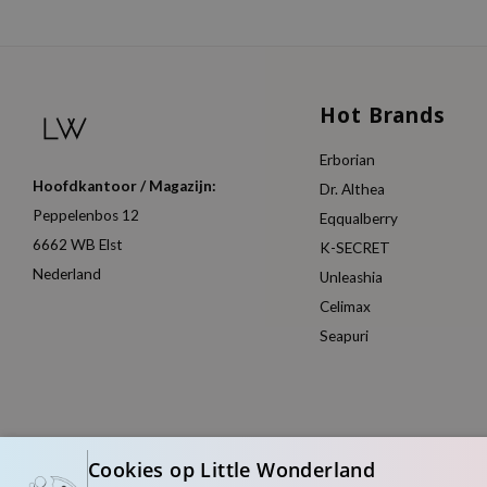
Hot Brands
Erborian
Hoofdkantoor / Magazijn:
Dr. Althea
Peppelenbos 12
Eqqualberry
6662 WB Elst
K-SECRET
Nederland
Unleashia
Celimax
Seapuri
Cookies op Little Wonderland