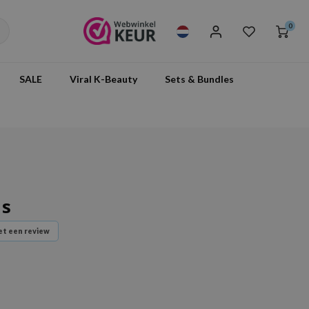
0
SALE
Viral K-Beauty
Sets & Bundles
ds
t een review