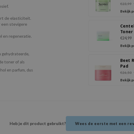
€23,99
sief.
Bekijk 
t de elasticiteit.
r een stevigere
Cente
Toner
l en regeneratie.
€24,99
Bekijk 
en gehydrateerde,
Beet 
e toner of als
Pad
ohol en parfum, dus
€26,50
Bekijk 
Heb je dit product gebruikt?
Wees de eerste met een re