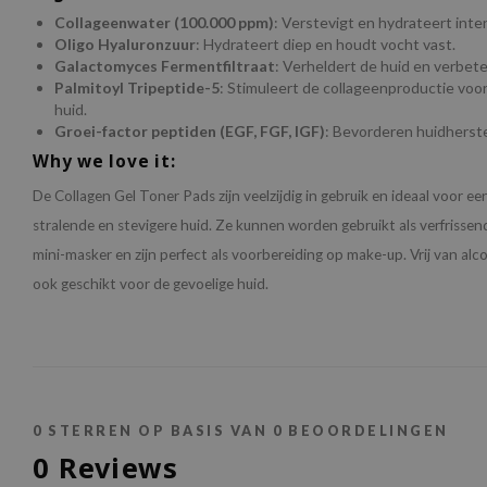
Collageenwater (100.000 ppm)
: Verstevigt en hydrateert inten
Oligo Hyaluronzuur
: Hydrateert diep en houdt vocht vast.
Galactomyces Fermentfiltraat
: Verheldert de huid en verbeter
Palmitoyl Tripeptide-5
: Stimuleert de collageenproductie voo
huid.
Groei-factor peptiden (EGF, FGF, IGF)
: Bevorderen huidherste
Why we love it:
De Collagen Gel Toner Pads zijn veelzijdig in gebruik en ideaal voor e
stralende en stevigere huid. Ze kunnen worden gebruikt als verfrissend
mini-masker en zijn perfect als voorbereiding op make-up. Vrij van alc
ook geschikt voor de gevoelige huid.
0
STERREN OP BASIS VAN
0
BEOORDELINGEN
0
Reviews