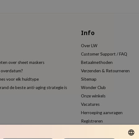
Info
Over LW
Customer Support / FAQ
eten over sheet maskers
Betaalmethoden
t overdatum?
Verzenden & Retourneren
es voor elk huidtype
Sitemap
nd de beste anti-aging strategie is
Wonder Club
Onze winkels
Vacatures
Herroeping aanvragen
Registreren
Vergelijk producten