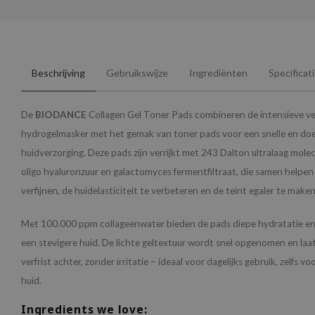
Beschrijving
Gebruikswijze
Ingrediënten
Specificat
De
BIODANCE
Collagen Gel Toner Pads combineren de intensieve ve
hydrogelmasker met het gemak van toner pads voor een snelle en doe
huidverzorging. Deze pads zijn verrijkt met 243 Dalton ultralaag molec
oligo hyaluronzuur en galactomyces fermentfiltraat, die samen helpen
verfijnen, de huidelasticiteit te verbeteren en de teint egaler te maken
Met 100.000 ppm collageenwater bieden de pads diepe hydratatie en 
een stevigere huid. De lichte geltextuur wordt snel opgenomen en laa
verfrist achter, zonder irritatie – ideaal voor dagelijks gebruik, zelfs v
huid.
Ingredients we love: