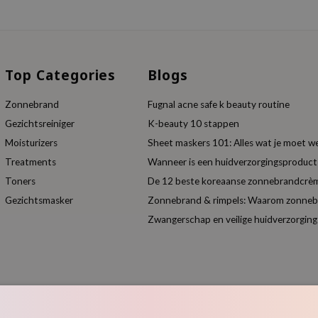
Top Categories
Blogs
Zonnebrand
Fugnal acne safe k beauty routine
Gezichtsreiniger
K-beauty 10 stappen
Moisturizers
Sheet maskers 101: Alles wat je moet w
Treatments
Wanneer is een huidverzorgingsproduc
Toners
De 12 beste koreaanse zonnebrandcrèm
Gezichtsmasker
Zonnebrand & rimpels: Waarom zonnebra
Zwangerschap en veilige huidverzorging