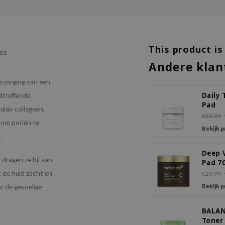
This product is
ies
Andere klan
rzorging van een
Daily 
ltreffende
Pad
ulair collageen,
€23,99
 om poriën te
Bekijk 
.
Deep 
dragen ze bij aan
Pad 7
t de huid zacht en
€29,99
Bekijk 
oor de gevoelige
BALA
Toner