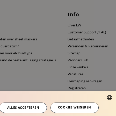
Info
Over LW
Customer Support / FAQ
eten over sheet maskers
Betaalmethoden
t overdatum?
Verzenden & Retourneren
es voor elk huidtype
Sitemap
nd de beste anti-aging strategie is
Wonder Club
Onze winkels
Vacatures
Herroeping aanvragen
Registreren
Vergelijk producten
COOKIES WEIGEREN
ALLES ACCEPTEREN
DUTCH