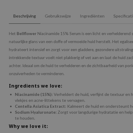
Beschrijving
Gebruikswijze
Ingrediënten
Specificat
Het
Bellflower
Niacinamide 15% Serum is een licht en verhelderend 
natuurlijke glans van een doffe of vermoeide huid herstelt. Het egalisee
hydrateert intensief en zorgt voor een gladdere, gezondere uitstraling. 
intrekkende textuur voelt niet plakkerig of vet aan en laat de huid zac
achter. Ideaal om de huid te verhelderen en de zichtbaarheid van pori
onzuiverheden te verminderen.
Ingredients we love:
Niacinamide (15%):
Verheldert de huid, verfijnt de textuur en 
vlekjes en acne-littekens te vervagen.
Centella Asiatica Extract:
Kalmeert de huid en ondersteunt he
Sodium Hyaluronate:
Zorgt voor langdurige hydratatie en help
te houden.
Why we love it: