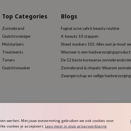
Top Categories
Blogs
Zonnebrand
Fugnal acne safe k beauty routine
Gezichtsreiniger
K-beauty 10 stappen
Moisturizers
Sheet maskers 101: Alles wat je moet w
Treatments
Wanneer is een huidverzorgingsproduc
Toners
De 12 beste koreaanse zonnebrandcrèm
Gezichtsmasker
Zonnebrand & rimpels: Waarom zonnebra
Zwangerschap en veilige huidverzorging
aten werken. Met jouw toestemming gebruiken we ook cookies voor
elke cookies je accepteert.
Lees meer in onze privacyverklaring