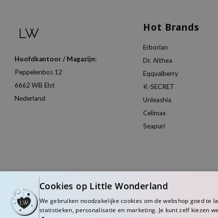
Hot Brands
Erborian
Hoofdkantoor / Magazijn:
Dr. Althea
Peppelenbos 12
Eqqualberry
6662 WB Elst
K-SECRET
Nederland
Unleashia
Celimax
Seapuri
Cookies op Little Wonderland
We gebruiken noodzakelijke cookies om de webshop goed te l
statistieken, personalisatie en marketing. Je kunt zelf kiezen w