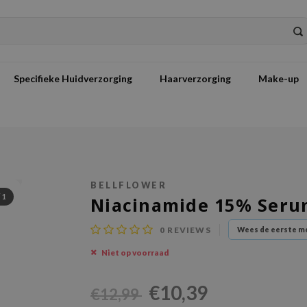
Specifieke Huidverzorging
Haarverzorging
Make-up
BELLFLOWER
/
1
Niacinamide 15% Ser
0
REVIEWS
Wees de eerste me
Niet op voorraad
€10,39
€12,99