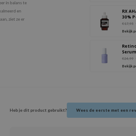
eer in balans te
ekalmeerd en
RX AH
30% P
aan, ziet ze er
Seru
€17,95
Bekijk 
Retino
Seru
€24,99
Bekijk 
Heb je dit product gebruikt?
Wees de eerste met een re