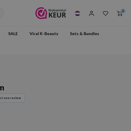
0
SALE
Viral K-Beauty
Sets & Bundles
um
t een review