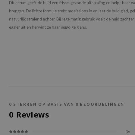
Dit serum geeft de huid een frisse, gezonde uitstraling en helpt haar w
brengen. De lichte formule trekt moeiteloos in en laat de huid glad, g
natuurlijk stralend achter. Bij regelmatig gebruik voelt de huid zachter 
egaler uit en herwint ze haar jeugdige glans.
0
STERREN OP BASIS VAN
0
BEOORDELINGEN
0
Reviews
(0)