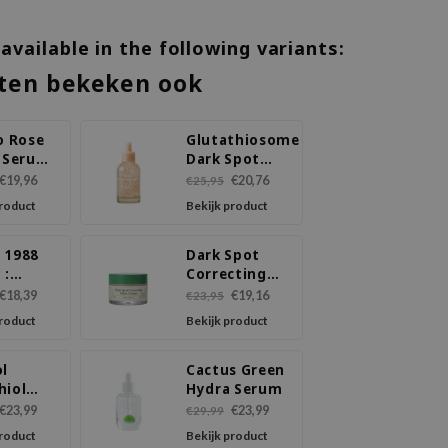
 available in the following variants:
ten bekeken ook
o Rose
Glutathiosome
a Serum
Dark Spot
ng Drop
Serum Vita
€19,96
€20,76
€25,95
Drop
product
Bekijk product
 1988
Dark Spot
 :
Correcting
l
Glow Cream
€18,39
€19,16
€23,95
ome 2%
product
Bekijk product
k
ng
ol
Cactus Green
hiol
Hydra Serum
Cream
€23,99
€23,99
€29,99
product
Bekijk product