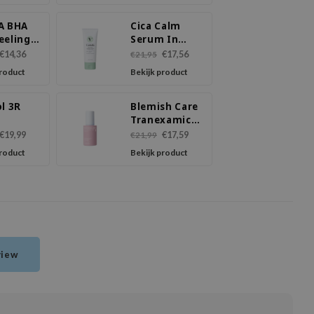
A BHA
Cica Calm
eeling
Serum In
m
Cream
€14,36
€17,56
€21,95
product
Bekijk product
l 3R
Blemish Care
m
Tranexamic
Acid 3 Serum
€19,99
€17,59
€21,99
product
Bekijk product
view