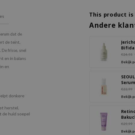
This product is
ies
Andere klan
serum dat de
Jerich
rt de teint,
Bifid
De frisse, snel
Firmi
€24,95
ht en in balans
Bekijk 
ën en
SEOUL
Serum
Retina
€22,99
Lipos
helpt donkere
Bekijk 
+ Blac
Ginse
t herstel.
Retin
t de huid soepel
Bakuc
Dual 
€29,99
Bekijk 