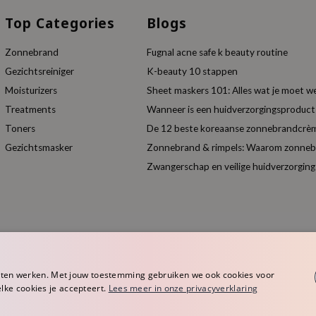
Top Categories
Blogs
Zonnebrand
Fugnal acne safe k beauty routine
Gezichtsreiniger
K-beauty 10 stappen
Moisturizers
Sheet maskers 101: Alles wat je moet w
Treatments
Wanneer is een huidverzorgingsproduc
Toners
De 12 beste koreaanse zonnebrandcrèm
Gezichtsmasker
Zonnebrand & rimpels: Waarom zonnebra
Zwangerschap en veilige huidverzorging
aten werken. Met jouw toestemming gebruiken we ook cookies voor
elke cookies je accepteert.
Lees meer in onze privacyverklaring
rope
Algemene voorwaarden
Privacy Policy
Disclaimer