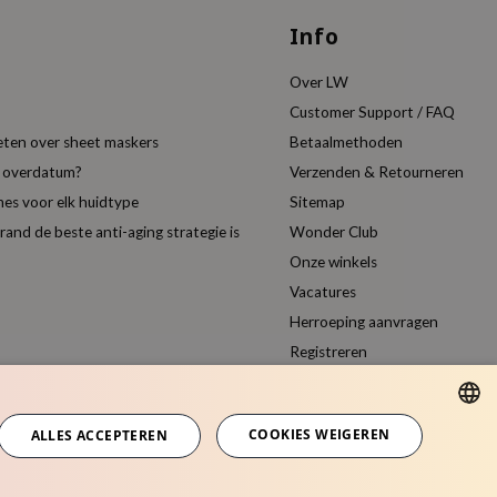
Info
Over LW
Customer Support / FAQ
eten over sheet maskers
Betaalmethoden
t overdatum?
Verzenden & Retourneren
es voor elk huidtype
Sitemap
nd de beste anti-aging strategie is
Wonder Club
Onze winkels
Vacatures
Herroeping aanvragen
Registreren
Vergelijk producten
COOKIES WEIGEREN
ALLES ACCEPTEREN
DUTCH
ENGLISH