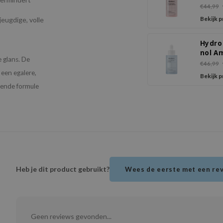
Colla
€44,99
Ampo
Bekijk 
jeugdige, volle
Hydro
nol A
e glans. De
€46,99
een egalere,
Bekijk 
erende formule
Heb je dit product gebruikt?
Wees de eerste met een re
Geen reviews gevonden...