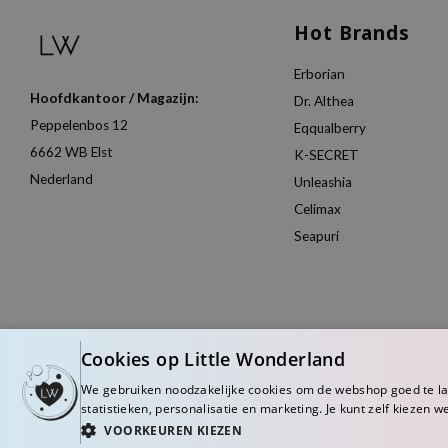
Hot Brands
Erborian
Hoofdkantoor / Magazijn:
Dr. Althea
Peppelenbos 12
Eqqualberry
6662 WB Elst
K-SECRET
Nederland
Unleashia
Celimax
Seapuri
Cookies op Little Wonderland
We gebruiken noodzakelijke cookies om de webshop goed te l
statistieken, personalisatie en marketing. Je kunt zelf kiezen w
VOORKEUREN KIEZEN
© Copyright 2026 Little Wonderland - Korean skincare specialized store in Eu