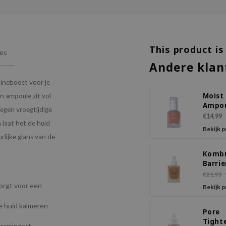
This product is
ies
Andere klan
mineboost voor je
Moist
n ampoule zit vol
Ampo
egen vroegtijdige
Blush
€14,99
 laat het de huid
Bekijk 
rlijke glans van de
Komb
Barrie
Ampo
€21,95
orgt voor een
Bekijk 
de huid kalmeren
Pore
Tight
vermindert