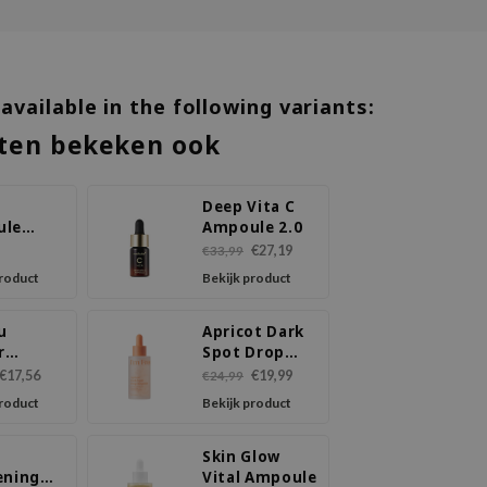
 available in the following variants:
ten bekeken ook
Deep Vita C
ule
Ampoule 2.0
er
€27,19
€33,99
product
Bekijk product
u
Apricot Dark
r
Spot Drop
ule
Ampoule
€17,56
€19,99
€24,99
product
Bekijk product
Skin Glow
ening
Vital Ampoule