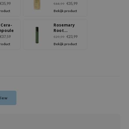
gen
€35,99
€35,99
€44,99
ule
product
Bekijk product
 Cera-
Rosemary
mpoule
Root
Volumizing
€37,59
€23,99
€29,99
Scalp
product
Bekijk product
Ampoule
view