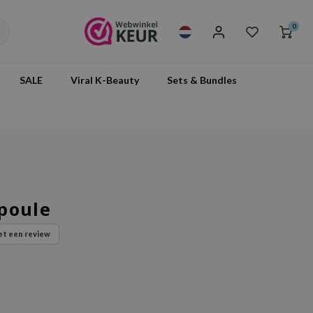
0
SALE
Viral K-Beauty
Sets & Bundles
poule
t een review