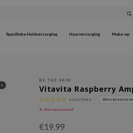
Specifieke Huidverzorging
Haarverzorging
Make-up
BE THE SKIN
/
3
Vitavita Raspberry Am
0
REVIEWS
Wees de eerste me
Niet op voorraad
€19,99