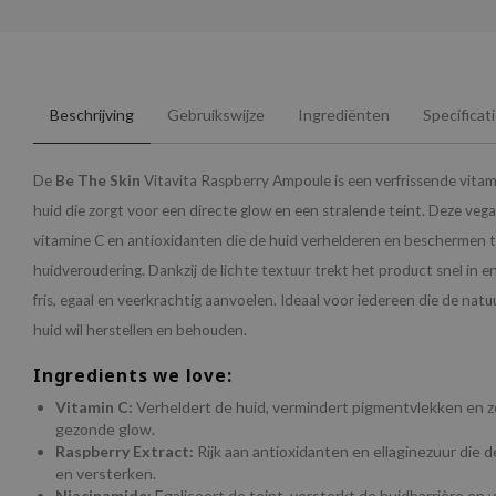
Beschrijving
Gebruikswijze
Ingrediënten
Specificat
De
Be The Skin
Vitavita Raspberry Ampoule is een verfrissende vita
huid die zorgt voor een directe glow en een stralende teint. Deze vega
vitamine C en antioxidanten die de huid verhelderen en beschermen t
huidveroudering. Dankzij de lichte textuur trekt het product snel in en
fris, egaal en veerkrachtig aanvoelen. Ideaal voor iedereen die de natuu
huid wil herstellen en behouden.
Ingredients we love:
Vitamin C:
Verheldert de huid, vermindert pigmentvlekken en z
gezonde glow.
Raspberry Extract:
Rijk aan antioxidanten en ellaginezuur die 
en versterken.
Niacinamide:
Egaliseert de teint, versterkt de huidbarrière en 