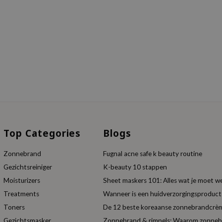
Top Categories
Blogs
Zonnebrand
Fugnal acne safe k beauty routine
Gezichtsreiniger
K-beauty 10 stappen
Moisturizers
Sheet maskers 101: Alles wat je moet w
Treatments
Wanneer is een huidverzorgingsproduc
Toners
De 12 beste koreaanse zonnebrandcrèm
Gezichtsmasker
Zonnebrand & rimpels: Waarom zonnebra