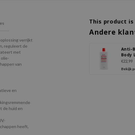
This product is
ies
Andere klan
plossing verrijkt
, reguleert de
Anti-
drateert met
Body 
olie-
€22,99
chappen van
Bekijk 
atieve en
ekingsremmende
t de huid en
UV-
chappen heeft,