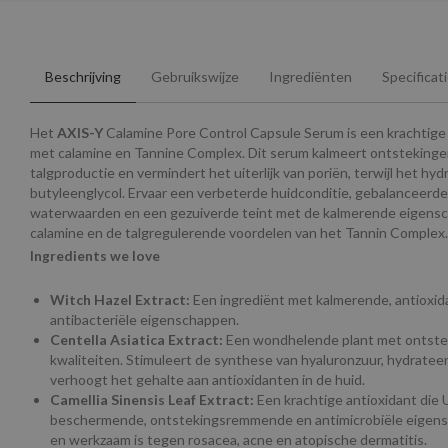
Beschrijving
Gebruikswijze
Ingrediënten
Specificat
Het
AXIS-Y
Calamine Pore Control Capsule Serum is een krachtige o
met calamine en Tannine Complex. Dit serum kalmeert ontstekingen
talgproductie en vermindert het uiterlijk van poriën, terwijl het hy
butyleenglycol. Ervaar een verbeterde huidconditie, gebalanceerde 
waterwaarden en een gezuiverde teint met de kalmerende eigens
calamine en de talgregulerende voordelen van het Tannin Complex.
Ingredients we love
Witch Hazel Extract:
Een ingrediënt met kalmerende, antioxid
antibacteriële eigenschappen.
Centella Asiatica Extract:
Een wondhelende plant met ontst
kwaliteiten. Stimuleert de synthese van hyaluronzuur, hydrateer
verhoogt het gehalte aan antioxidanten in de huid.
Camellia Sinensis Leaf Extract:
Een krachtige antioxidant die 
beschermende, ontstekingsremmende en antimicrobiële eigens
en werkzaam is tegen rosacea, acne en atopische dermatitis.