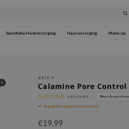
Specifieke Huidverzorging
Haarverzorging
Make-up
AXIS-Y
/
3
Calamine Pore Control
0
REVIEWS
Wees de eerste me
Nog slechts een paar op voorraad
€19,99