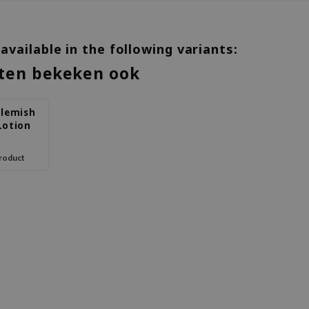
 available in the following variants:
ten bekeken ook
Blemish
Lotion
product