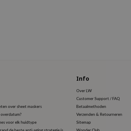
Info
Over LW
Customer Support / FAQ
eten over sheet maskers
Betaalmethoden
t overdatum?
Verzenden & Retourneren
es voor elk huidtype
Sitemap
nd de beste anti-aging strategie is
Wonder Club