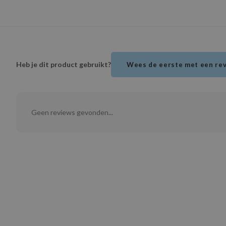
Heb je dit product gebruikt?
Wees de eerste met een re
Geen reviews gevonden...