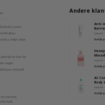
Andere klan
ies
Anti-i
de Body Lotion,
Barrie
Ultra 
ezonde glow.
€46,99
siatica, helpt deze
Bekijk 
Honey
Maca
 gebruik en laat de
Body 
€13,99
nder negen
Acaci
Bekijk 
Morin
idtypes, inclusief
AC Co
Body 
€24,99
Bekijk 
 en herstel.
rde huid.