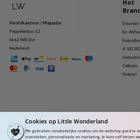
Hot
Bran
Hoofdkantoor / Magazijn:
Erborian
Peppelenbos 12
Dr. Althe
6662 WB Elst
Eqqualbe
Nederland
K-SECR
Unleashi
Celimax
Seapuri
Cookies op Little Wonderland
We gebruiken noodzakelijke cookies om de webshop goed te l
statistieken, personalisatie en marketing. Je kunt zelf kiezen w