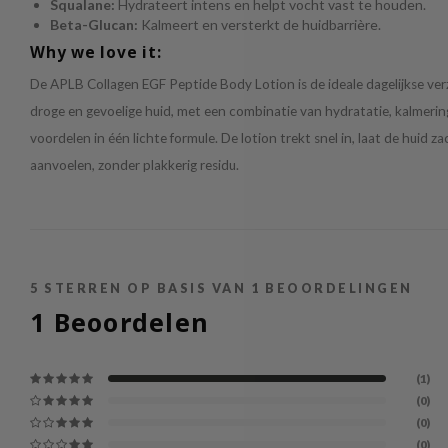
Squalane:
Hydrateert intens en helpt vocht vast te houden.
Beta-Glucan:
Kalmeert en versterkt de huidbarrière.
Why we love it:
De APLB Collagen EGF Peptide Body Lotion is de ideale dagelijkse ver
droge en gevoelige huid, met een combinatie van hydratatie, kalmerin
voordelen in één lichte formule. De lotion trekt snel in, laat de huid zac
aanvoelen, zonder plakkerig residu.
5
STERREN OP BASIS VAN
1
BEOORDELINGEN
1
Beoordelen
(1)
(0)
(0)
(0)