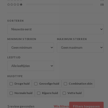
(0)
SORTEREN
MINIMUM STERREN
MAXIMUM STERREN
LEEFTIJD
HUIDTYPE
Droge huid
Gevoelige huid
Combination skin
Normale huid
Rijpere huid
Vette huid
1 review gevonden
Wis filters
Filters toepassen