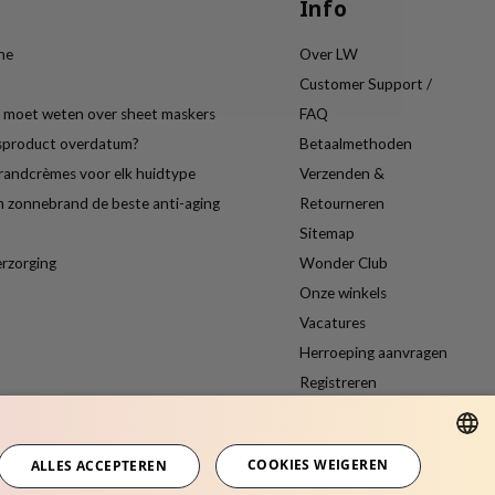
Info
ine
Over LW
Customer Support /
je moet weten over sheet maskers
FAQ
gsproduct overdatum?
Betaalmethoden
randcrèmes voor elk huidtype
Verzenden &
 zonnebrand de beste anti-aging
Retourneren
Sitemap
erzorging
Wonder Club
Onze winkels
Vacatures
Herroeping aanvragen
Registreren
Vergelijk producten
COOKIES WEIGEREN
ALLES ACCEPTEREN
DUTCH