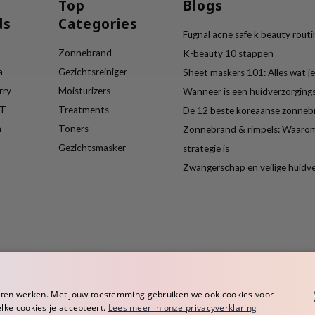
Top
Blogs
ds
Categories
Fugnal acne safe k beauty rout
Zonnebrand
K-beauty 10 stappen
a
Gezichtsreiniger
Sheet maskers 101: Alles wat 
rry
Moisturizers
Wanneer is een huidverzorgin
ET
Treatments
De 12 beste koreaanse zonneb
a
Toners
Zonnebrand & rimpels: Waarom
Gezichtsmasker
strategie is
Zwangerschap en veilige huidv
aten werken. Met jouw toestemming gebruiken we ook cookies voor
elke cookies je accepteert.
Lees meer in onze privacyverklaring