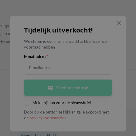
zorging voor een
Tijdelijk uitverkocht!
g en anti-aging
We sturen je een mail als we dit artikel weer op
ht en fris
voorraad hebben
E-mailadres
*
Geef een seintje
Heb je dit product gebruikt?
Schrijf een review
Meld mij aan voor de nieuwsbrief
Door op de button te klikken ga je akkoord met
de
privacyvoorwaarden
.
24 OCT 2025
Ilona
Normale huid
35 - 44