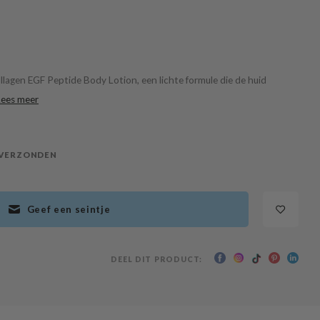
lagen EGF Peptide Body Lotion, een lichte formule die de huid
Lees meer
 VERZONDEN
Geef een seintje
DEEL DIT PRODUCT: