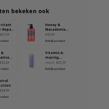
ten bekeken ook
rritant
Honey &
r Repair
Macadamia
Lotion
Body Lotion
€37,59
€13,99
Amber Vanilla
product
Bekijk product
 &
Vitamin A-
damia
mazing
Lotion
Bakuchiol
€11,19
€27,19
€33,99
a
Body Lotion
product
Bekijk product
ga
ntrol
Lotion
€19,99
product