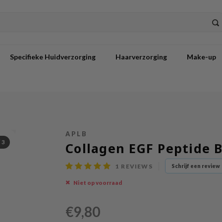
Specifieke Huidverzorging
Haarverzorging
Make-up
APLB
/
3
Collagen EGF Peptide 
1
REVIEWS
Schrijf een review
Niet op voorraad
€9,80