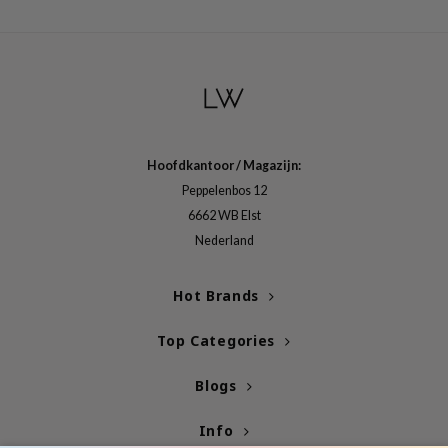
RMA:B
leashia
mbuzin
HI
e Potions
essed Moon
Hoofdkantoor / Magazijn:
Peppelenbos 12
ine
6662 WB Elst
ora
Nederland
lorgram
xir
Hot Brands
IN&LAB
Top Categories
ling Bird
CREA &Honey
Blogs
edly
Info
Tir