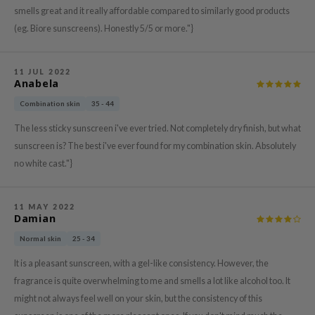
hto Mentholatum
smells great and it really affordable compared to similarly good products
mand
(eg. Biore sunscreens). Honestly 5/5 or more."}
und Lab
LB
11 JUL 2022
Anabela
cret Key
Combination skin
35 - 44
iseido
The less sticky sunscreen i've ever tried. Not completely dry finish, but what
ris
sunscreen is? The best i've ever found for my combination skin. Absolutely
infood
no white cast."}
IN1004
inRx LAB
11 MAY 2022
Damian
P
Normal skin
25 - 34
me By Mi
It is a pleasant sunscreen, with a gel-like consistency. However, the
B
fragrance is quite overwhelming to me and smells a lot like alcohol too. It
ank You Farmer
might not always feel well on your skin, but the consistency of this
e Face Shop