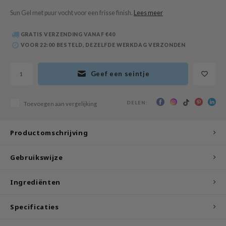
 Wishtrend
Sun Gel met puur vocht voor een frisse finish.
Lees meer
limax
GRATIS VERZENDING VANAF €40
IO
VOOR 22:00 BESTELD, DEZELFDE WERKDAG VERZONDEN
SRX
riya
Geef een seintje
wytree
ctor.G
DELEN:
Toevoegen aan vergelijking
uble Dare
 Althea
Productomschrijving
 Ceuracle
Gebruikswijze
zavecca
bryolisse
Ingrediënten
ude House
Specificaties
olio
oir