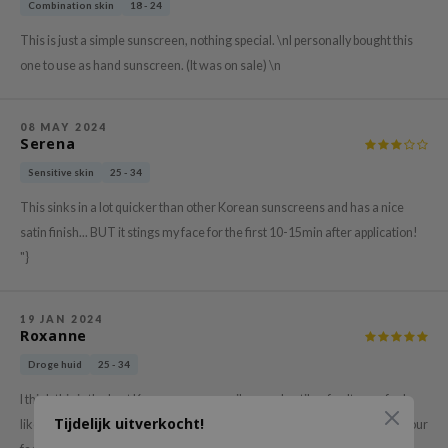
Combination skin
18 - 24
ehan
This is just a simple sunscreen, nothing special. \nI personally bought this
ntree
one to use as hand sunscreen. (It was on sale) \n
s Skin
NIK
08 MAY 2024
n Skin
Serena
jun
Sensitive skin
25 - 34
solution
This sinks in a lot quicker than other Korean sunscreens and has a nice
satin finish... BUT it stings my face for the first 10-15min after application!
miso
"}
irs
avuu
19 JAN 2024
elf
Roxanne
se
Droge huid
25 - 34
ndal
I think this is the best Korean sunscreen i've used until so far. It even feels
dor
Tijdelijk uitverkocht!
like a moisturizer to me and it doesn't leave that tacky sticky feeling on your