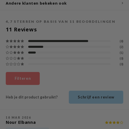
Andere klanten bekeken ook
ecipe
dia
4,7
STERREN OP BASIS VAN
11
BEOORDELINGEN
 Skin
11
Reviews
odal
(8)
nskin
(2)
(1)
ruharu Wonder
(0)
imish
(0)
ika Holika
Filteren
GGEE
Dew Care
Heb je dit product gebruikt?
Schrijf een review
iyoon
m From
deed Labs
18 MAR 2026
Nour Elbanna
isfree