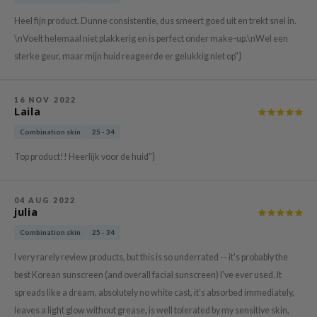
xsoon
Heel fijn product. Dunne consistentie, dus smeert goed uit en trekt snel in.
onshot
\nVoelt helemaal niet plakkerig en is perfect onder make-up.\nWel een
sterke geur, maar mijn huid reageerde er gelukkig niet op"}
CIFIC
rd
16 NOV 2022
ogen
Laila
ne Less
Combination skin
25 - 34
ach C
Top product!! Heerlijk voor de huid"}
ripera
itfée
04 AUG 2022
julia
ykology
rito SEOUL
Combination skin
25 - 34
unkang Yul
I very rarely review products, but this is so underrated -- it's probably the
best Korean sunscreen (and overall facial sunscreen) I've ever used. It
l Barrier
spreads like a dream, absolutely no white cast, it's absorbed immediately,
:p
leaves a light glow without grease, is well tolerated by my sensitive skin,