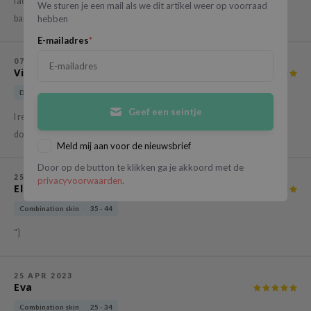
face like lots of sunscreens usually do. Bonus tip: Let it dry a bit and apply
gom
We sturen je een mail als we dit artikel weer op voorraad
banana powder for a matt glowy finish. "}
hebben
arecipe
E-mailadres
*
neige
07 JUN 2023
CQUEEN
Vivian
ke P:rem
Dry skin
25 - 34
monde
Geef een seintje
I really like this sunscreen, it doesn't leave a white residue behind, and
sil
doesn't feel sticky after application"}
Meld mij aan voor de nieuwsbrief
ry May
Door op de button te klikken ga je akkoord met de
diheal
25 MAY 2023
privacyvoorwaarden
.
Elif Babacan
dipeel
Combination skin
35 - 44
mebox
"}
guhara
seEnScene
25 APR 2023
ssha
Eva
zon
Combination skin
25 - 34