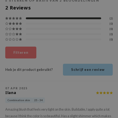
5
STERREN OP BASIS VAN
2
BEOORDELINGEN
ehan
2
Reviews
ntree
(2)
s Skin
(0)
NIK
(0)
(0)
n Skin
(0)
jun
Filteren
solution
miso
Heb je dit product gebruikt?
irs
Schrijf een review
avuu
elf
07 APR 2025
Ilana
se
Combination skin
25 - 34
ndal
Amazing blush that feels very light on the skin. Buildable, I apply quite a lot
dor
because I think the color is so beautiful. Has a slight shimmer which makes