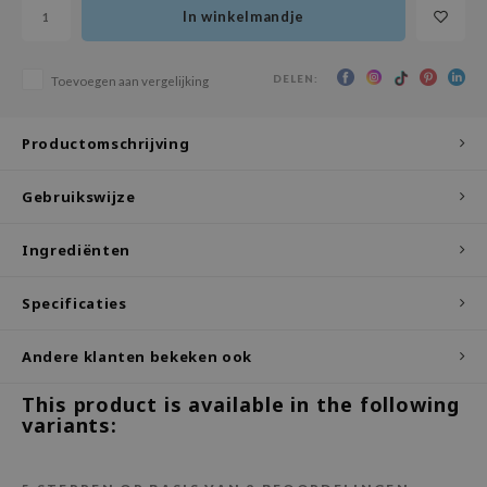
In winkelmandje
ecipe
dia
DELEN:
Toevoegen aan vergelijking
 Skin
odal
Productomschrijving
nskin
Gebruikswijze
ruharu Wonder
imish
Ingrediënten
ika Holika
Specificaties
GGEE
Dew Care
Andere klanten bekeken ook
iyoon
This product is available in the following
m From
variants:
deed Labs
isfree