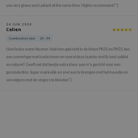
gom
you very glowy and radiant at the same time. Highly recommend!"}
arecipe
neige
24 JUN 2024
Celien
CQUEEN
Combination skin
25 - 34
ke P:rem
monde
Heel leuke water blusher. Heb hem gekocht in de tinten PK01 en PK03, ben
een zomertype met koele tonen en vooral deze laatste vind ik heel subtiel
sil
en naturel! Geeft net dat beetje extra kleur aan m'n gezicht voor een
ry May
gezonde blos. Super makkelijk en snel aan te brengen met het kwastje en
diheal
vervolgens met de vingers te blenden"}
dipeel
mebox
guhara
seEnScene
ssha
zon