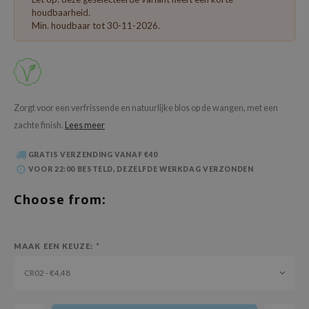
 Wishtrend
houdbaarheid.
Min. houdbaar tot 30-11-2026.
limax
IO
SRX
riya
Zorgt voor een verfrissende en natuurlijke blos op de wangen, met een
wytree
zachte finish.
Lees meer
ctor.G
GRATIS VERZENDING VANAF €40
uble Dare
VOOR 22:00 BESTELD, DEZELFDE WERKDAG VERZONDEN
 Althea
Choose from:
 Ceuracle
zavecca
bryolisse
MAAK EEN KEUZE:
*
ude House
CR02 - €4,48
olio
oir