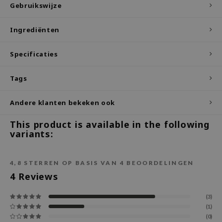
Gebruikswijze
ecipe
Ingrediënten
dia
 Skin
Specificaties
odal
nskin
Tags
ruharu Wonder
Andere klanten bekeken ook
imish
This product is available in the following
ika Holika
variants:
GGEE
Dew Care
4,8
STERREN OP BASIS VAN
4
BEOORDELINGEN
iyoon
4
Reviews
m From
(3)
deed Labs
(1)
isfree
(0)