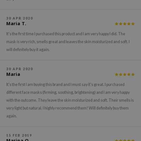
gom
arecipe
30 APR 2020
neige
Maria T.
CQUEEN
It's the first time I purchased this product and I am very happy I did. The
ke P:rem
mask is very rich, smells great and leaves the skin moisturized and soft. I
monde
will definitely buy it again.
sil
ry May
30 APR 2020
Maria
diheal
It's the first I am buying this brand and I must say it's great. I purchased
dipeel
different face masks (firming, soothing, brightening) and I am very happy
mebox
with the outcome. They leave the skin moisturized and soft. Their smells is
guhara
very light but natural. I highly recommend them! Will definitely buy them
again.
seEnScene
ssha
15 FEB 2019
zon
Marina O.