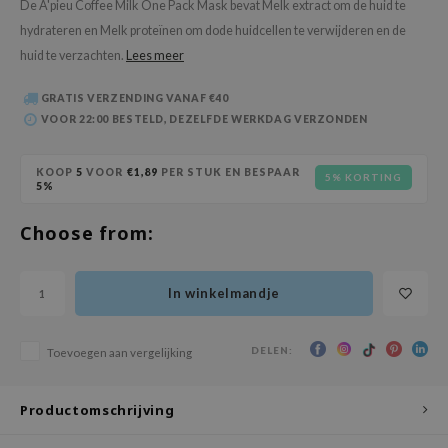
De A'pieu Coffee Milk One Pack Mask bevat Melk extract om de huid te
 Wishtrend
hydrateren en Melk proteïnen om dode huidcellen te verwijderen en de
limax
huid te verzachten.
Lees meer
IO
GRATIS VERZENDING VANAF €40
SRX
VOOR 22:00 BESTELD, DEZELFDE WERKDAG VERZONDEN
riya
wytree
KOOP
5
VOOR
€1,89
PER STUK EN BESPAAR
5% KORTING
5%
ctor.G
Choose from:
uble Dare
 Althea
 Ceuracle
In winkelmandje
zavecca
DELEN:
Toevoegen aan vergelijking
bryolisse
ude House
Productomschrijving
olio
oir