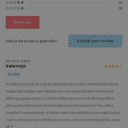
(0)
ehan
(0)
ntree
s Skin
Filteren
NIK
n Skin
Heb je dit product gebruikt?
Schrijf een review
jun
solution
09 AUG 2020
Valentijn
miso
Dry skin
irs
A really nice mask for such an affordable price point. I normally find sheet
avuu
masks a bit cumbersome, but this one was easy to fit onto my face and
elf
didn't get goopy or messy. I didn't really notice much of a firming effect
se
afterwards, but my skin did feel softened and moisturised. The coffee
ndal
scent isn't overpowering - it's there, but more subtle than you might expect.
dor
Can't really go wrong with this price point, so I don't regret trying this out at
all."}