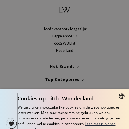
hto Mentholatum
mand
und Lab
LB
Hoofdkantoor / Magazijn:
Peppelenbos 12
cret Key
6662 WB Elst
iseido
Nederland
ris
infood
Hot Brands
IN1004
Top Categories
inRx LAB
P
Blogs
Cookies op Little Wonderland
me By Mi
Info
We gebruiken noodzakelijke cookies om de webshop goed te
B
DUTCH
laten werken. Met jouw toestemming gebruiken we ook
ank You Farmer
cookies voor statistieken, personalisatie en marketing. Je kunt
ENGLISH
zelf kiezen welke cookies je accepteert.
Lees meer in onze
e Face Shop