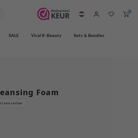
0
SALE
Viral K-Beauty
Sets & Bundles
leansing Foam
t een review