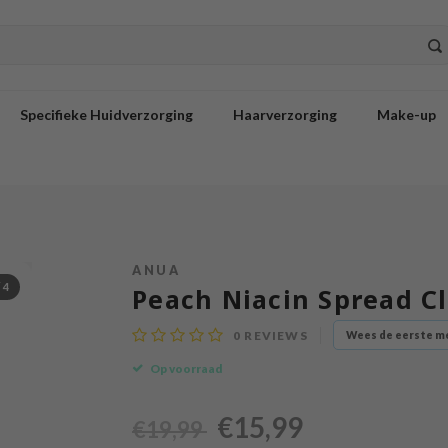
Specifieke Huidverzorging
Haarverzorging
Make-up
ANUA
/
4
Peach Niacin Spread C
0
REVIEWS
Wees de eerste me
Op voorraad
€15,99
€19,99