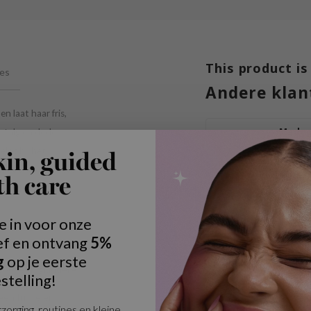
This product is
ies
Andere klan
n laat haar fris,
Madag
, talg en dode
Cente
elpt hij het
kin, guided
Porem
€18,50
chikt voor de vette
Deep
Bekijk 
th care
Clean
jke schuimlaag die
Foam
Revita
je in voor onze
Super 
Clean
ef en ontvang
5%
€15,99
Foam
g
op je eerste
Bekijk 
voor een gladdere
stelling!
Porec
een frisse en
Tight
zorging, routines en kleine