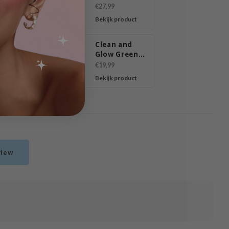
sing
Multi
€27,99
Cleansing
product
Bekijk product
Foam
uronic
Clean and
Glow Green
ting
Barley LHA
€13,20
€19,99
e
Deep
product
Bekijk product
ng
Cleansing
ser
Foam
view