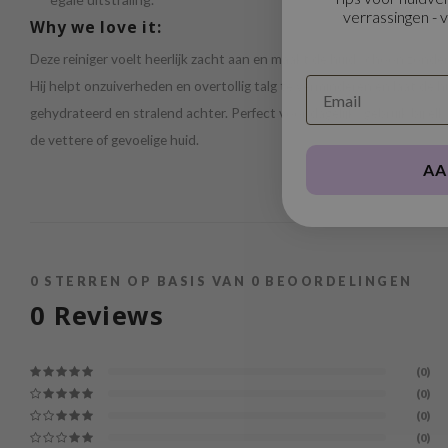
verrassingen - 
Why we love it:
Deze reiniger voelt heerlijk zacht aan en maakt de huid schoon zonder
Hij helpt onzuiverheden en overtollig talg te verminderen en laat de hu
gehydrateerd en stralend achter. Perfect voor dagelijks gebruik bij elk
de vettere of gevoelige huid.
AA
0
STERREN OP BASIS VAN
0
BEOORDELINGEN
0
Reviews
(0)
(0)
(0)
(0)