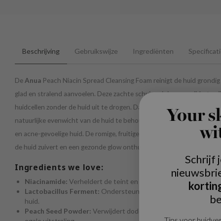
Beschrijving
Gebruikswijze
Ingrediënten
Specificat
De
Anua
Peach Niacin Spread Cleansing Foam reinigt de huid grondig e
glad en stralend aanvoelen. Deze zachte schuimreiniger verwijdert vuil
huidcellen zonder de huid uit te drogen. Dankzij de licht zure formule h
Your s
natuurlijke evenwicht van de huid te behouden en is hij bijzonder ges
wi
en acne-gevoelige huid. De romige, fruitige textuur verandert in een ri
de huid zuivert en een gezonde glow onthult.
Schrijf 
Ingredients we love:
nieuwsbri
Niacinamide:
Verheldert de teint en verfijnt de huidtextuur.
kortin
Lactobacillus Ferment:
Ondersteunt de huidbarrière en zorgt 
be
huid.
Peach Seed Powder:
Verwijdert dode huidcellen zachtjes voor 
Tips voor huidver
egale uitstraling.