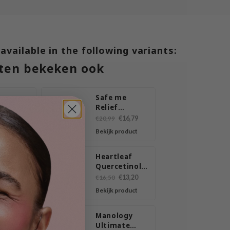
 available in the following variants:
ten bekeken ook
ascar
Safe me
lla
Relief
izing
Moisture
€16,79
€20,99
Cleansing
product
Bekijk product
sing
Foam
lizing
Heartleaf
Snail
Quercetinol
sing
Pore Deep
€13,20
€16,50
Cleansing
product
Bekijk product
Foam
are
Manology
ening
Ultimate