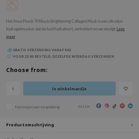
 Wishtrend
limax
Het Anua Peach 70 Niacin Brightening Collagen Mask is een ultradun
IO
hydrogelmasker dat de huid hydrateert, verheldert en verstevigt.
Lees
SRX
meer
riya
GRATIS VERZENDING VANAF €40
wytree
VOOR 22:00 BESTELD, DEZELFDE WERKDAG VERZONDEN
ctor.G
Choose from:
uble Dare
 Althea
In winkelmandje
 Ceuracle
zavecca
DELEN:
Toevoegen aan vergelijking
bryolisse
ude House
Productomschrijving
olio
oir