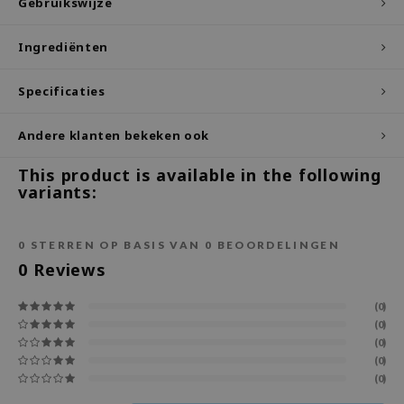
Gebruikswijze
ecipe
Ingrediënten
dia
 Skin
Specificaties
odal
Andere klanten bekeken ook
nskin
ruharu Wonder
This product is available in the following
variants:
imish
ika Holika
0
STERREN OP BASIS VAN
0
BEOORDELINGEN
GGEE
0
Reviews
Dew Care
iyoon
(0)
(0)
m From
(0)
(0)
deed Labs
(0)
isfree