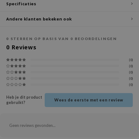
Specificaties
ecipe
Andere klanten bekeken ook
dia
 Skin
odal
0
STERREN OP BASIS VAN
0
BEOORDELINGEN
0
Reviews
nskin
ruharu Wonder
(0)
(0)
imish
(0)
ika Holika
(0)
(0)
GGEE
Dew Care
Heb je dit product
Wees de eerste met een review
gebruikt?
iyoon
m From
deed Labs
Geen reviews gevonden...
isfree