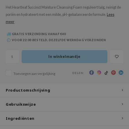
 Wishtrend
Het Heartleaf Succinct Moisture Cleansing Foam reguleert talg, reinigt de
limax
poriën en hydrateert met een milde, pH-gebalanceerde formule.
Lees
IO
meer
SRX
GRATIS VERZENDING VANAF €40
riya
VOOR 22:00 BESTELD, DEZELFDE WERKDAG VERZONDEN
wytree
In winkelmandje
ctor.G
uble Dare
DELEN:
Toevoegen aan vergelijking
 Althea
 Ceuracle
Productomschrijving
zavecca
bryolisse
Gebruikswijze
ude House
Ingrediënten
olio
oir