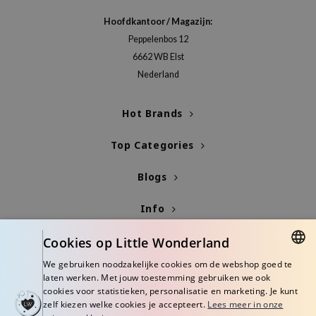
gom
Hoofdkantoor / Magazijn:
arecipe
Peppelenbos 12
neige
6662 WB Elst
CQUEEN
Nederland
ke P:rem
monde
Hot Brands
sil
Top Categories
ry May
Blogs
diheal
dipeel
Info
mebox
Cookies op Little Wonderland
guhara
seEnScene
We gebruiken noodzakelijke cookies om de webshop goed te
DUTCH
laten werken. Met jouw toestemming gebruiken we ook
ssha
cookies voor statistieken, personalisatie en marketing. Je kunt
ENGLISH
zelf kiezen welke cookies je accepteert.
Lees meer in onze
zon