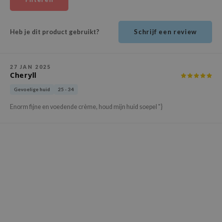
ehan
ntree
Heb je dit product gebruikt?
Schrijf een review
s Skin
NIK
27 JAN 2025
n Skin
Cheryll
jun
Gevoelige huid
25 - 34
solution
Enorm fijne en voedende crème, houd mijn huid soepel "}
miso
irs
avuu
elf
se
ndal
dor