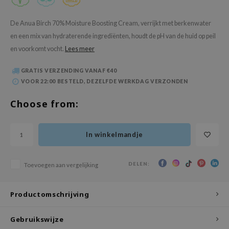
 Wishtrend
limax
De Anua Birch 70% Moisture Boosting Cream, verrijkt met berkenwater
en een mix van hydraterende ingrediënten, houdt de pH van de huid op peil
IO
en voorkomt vocht.
Lees meer
SRX
riya
GRATIS VERZENDING VANAF €40
VOOR 22:00 BESTELD, DEZELFDE WERKDAG VERZONDEN
wytree
Choose from:
ctor.G
uble Dare
 Althea
In winkelmandje
 Ceuracle
DELEN:
Toevoegen aan vergelijking
zavecca
bryolisse
Productomschrijving
ude House
olio
Gebruikswijze
oir