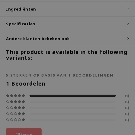
Ingrediënten
ecipe
dia
Specificaties
 Skin
odal
Andere klanten bekeken ook
nskin
This product is available in the following
ruharu Wonder
variants:
imish
ika Holika
5
STERREN OP BASIS VAN
1
BEOORDELINGEN
1
Beoordelen
GGEE
Dew Care
(1)
(0)
iyoon
(0)
m From
(0)
(0)
deed Labs
isfree
Filteren