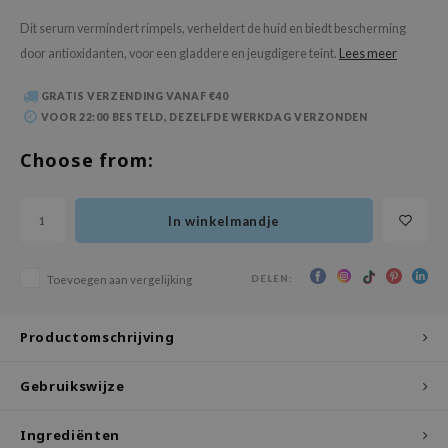
 Wishtrend
Dit serum vermindert rimpels, verheldert de huid en biedt bescherming
limax
door antioxidanten, voor een gladdere en jeugdigere teint.
Lees meer
IO
GRATIS VERZENDING VANAF €40
SRX
VOOR 22:00 BESTELD, DEZELFDE WERKDAG VERZONDEN
riya
Choose from:
wytree
ctor.G
In winkelmandje
uble Dare
 Althea
DELEN:
Toevoegen aan vergelijking
 Ceuracle
zavecca
Productomschrijving
bryolisse
ude House
Gebruikswijze
olio
Ingrediënten
oir