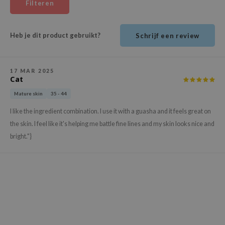
Filteren
ehan
ntree
Heb je dit product gebruikt?
Schrijf een review
s Skin
NIK
n Skin
17 MAR 2025
Cat
jun
Mature skin
35 - 44
solution
I like the ingredient combination. I use it with a guasha and it feels great on
miso
the skin. I feel like it's helping me battle fine lines and my skin looks nice and
irs
bright."}
avuu
elf
se
ndal
dor