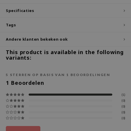
ecipe
Specificaties
dia
Tags
 Skin
odal
Andere klanten bekeken ook
nskin
This product is available in the following
ruharu Wonder
variants:
imish
ika Holika
5
STERREN OP BASIS VAN
1
BEOORDELINGEN
GGEE
1
Beoordelen
Dew Care
(1)
iyoon
(0)
(0)
m From
(0)
deed Labs
(0)
isfree