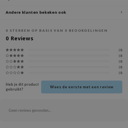
ecipe
Andere klanten bekeken ook
dia
 Skin
0
STERREN OP BASIS VAN
0
BEOORDELINGEN
odal
0
Reviews
nskin
(0)
ruharu Wonder
(0)
(0)
imish
(0)
ika Holika
(0)
GGEE
Heb je dit product
Wees de eerste met een review
Dew Care
gebruikt?
iyoon
m From
Geen reviews gevonden...
deed Labs
isfree