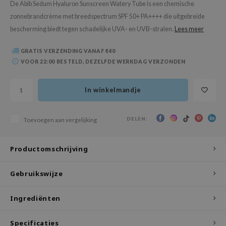
De Abib Sedum Hyaluron Sunscreen Watery Tube is een chemische
 Wishtrend
zonnebrandcrème met breedspectrum SPF 50+ PA++++ die uitgebreide
limax
bescherming biedt tegen schadelijke UVA- en UVB-stralen.
Lees meer
IO
GRATIS VERZENDING VANAF €40
SRX
VOOR 22:00 BESTELD, DEZELFDE WERKDAG VERZONDEN
riya
wytree
In winkelmandje
ctor.G
uble Dare
DELEN:
Toevoegen aan vergelijking
 Althea
 Ceuracle
Productomschrijving
zavecca
Gebruikswijze
bryolisse
ude House
Ingrediënten
olio
Specificaties
oir