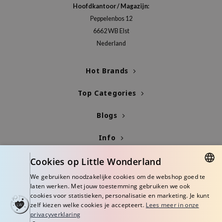
gom
Hoofdkantoor / Magazijn:
arecipe
Peppelenbos 12
6662 WB Elst
neige
Nederland
CQUEEN
ke P:rem
Hot Brands
monde
Top Categories
sil
ry May
Blogs
diheal
Info
dipeel
mebox
Cookies op Little Wonderland
guhara
We gebruiken noodzakelijke cookies om de webshop goed te
DUTCH
seEnScene
laten werken. Met jouw toestemming gebruiken we ook
cookies voor statistieken, personalisatie en marketing. Je kunt
ENGLISH
ssha
zelf kiezen welke cookies je accepteert.
Lees meer in onze
privacyverklaring
zon