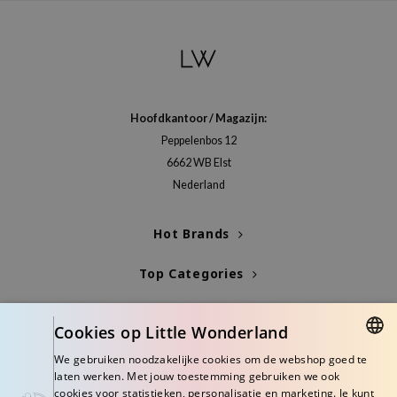
gom
arecipe
neige
CQUEEN
ke P:rem
Hoofdkantoor / Magazijn:
monde
Peppelenbos 12
6662 WB Elst
sil
Nederland
ry May
diheal
Hot Brands
dipeel
Top Categories
mebox
guhara
Blogs
Cookies op Little Wonderland
seEnScene
Info
ssha
We gebruiken noodzakelijke cookies om de webshop goed te
DUTCH
laten werken. Met jouw toestemming gebruiken we ook
zon
cookies voor statistieken, personalisatie en marketing. Je kunt