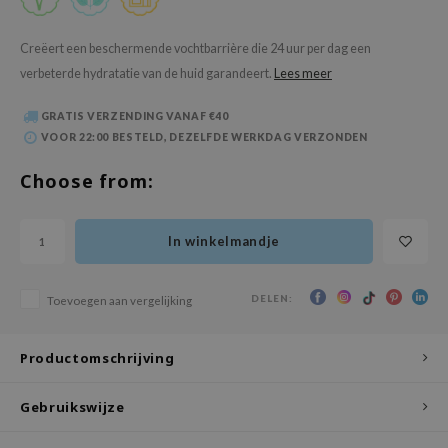
 Wishtrend
limax
Creëert een beschermende vochtbarrière die 24 uur per dag een
verbeterde hydratatie van de huid garandeert.
Lees meer
IO
SRX
GRATIS VERZENDING VANAF €40
riya
VOOR 22:00 BESTELD, DEZELFDE WERKDAG VERZONDEN
wytree
Choose from:
ctor.G
uble Dare
In winkelmandje
 Althea
 Ceuracle
DELEN:
Toevoegen aan vergelijking
zavecca
bryolisse
Productomschrijving
ude House
Gebruikswijze
olio
oir