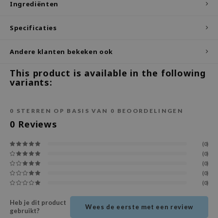
Ingrediënten
ecipe
Specificaties
dia
 Skin
Andere klanten bekeken ook
odal
This product is available in the following
nskin
variants:
ruharu Wonder
imish
0
STERREN OP BASIS VAN
0
BEOORDELINGEN
ika Holika
0
Reviews
GGEE
(0)
Dew Care
(0)
(0)
iyoon
(0)
m From
(0)
deed Labs
Heb je dit product
Wees de eerste met een review
isfree
gebruikt?