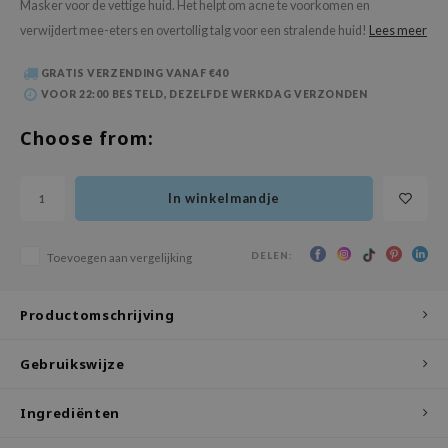
Masker voor de vettige huid. Het helpt om acne te voorkomen en
 Wishtrend
verwijdert mee-eters en overtollig talg voor een stralende huid!
Lees meer
limax
IO
GRATIS VERZENDING VANAF €40
VOOR 22:00 BESTELD, DEZELFDE WERKDAG VERZONDEN
SRX
Choose from:
riya
wytree
In winkelmandje
ctor.G
uble Dare
DELEN:
Toevoegen aan vergelijking
 Althea
 Ceuracle
Productomschrijving
zavecca
bryolisse
Gebruikswijze
ude House
Ingrediënten
olio
oir