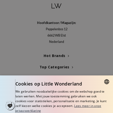
gom
arecipe
neige
Hoofdkantoor / Magazijn:
CQUEEN
Peppelenbos 12
ke P:rem
6662 WB Elst
monde
Nederland
sil
Hot Brands
ry May
diheal
Top Categories
dipeel
Blogs
mebox
Cookies op Little Wonderland
guhara
Info
We gebruiken noodzakelijke cookies om de webshop goed te
seEnScene
DUTCH
laten werken. Met jouw toestemming gebruiken we ook
cookies voor statistieken, personalisatie en marketing. Je kunt
ssha
ENGLISH
zelf kiezen welke cookies je accepteert.
Lees meer in onze
zon
privacyverklaring