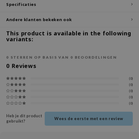
Specificaties
ecipe
dia
Andere klanten bekeken ook
 Skin
This product is available in the following
variants:
odal
nskin
0
STERREN OP BASIS VAN
0
BEOORDELINGEN
ruharu Wonder
0
Reviews
imish
ika Holika
(0)
(0)
GGEE
(0)
Dew Care
(0)
(0)
iyoon
m From
Heb je dit product
Wees de eerste met een review
gebruikt?
deed Labs
isfree