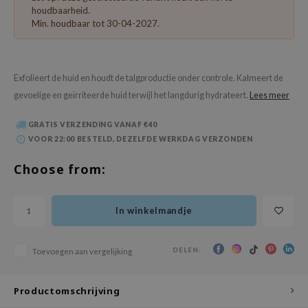
 Wishtrend
houdbaarheid.
Min. houdbaar tot 30-04-2027.
limax
IO
SRX
Exfolieert de huid en houdt de talgproductie onder controle. Kalmeert de
riya
gevoelige en geïrriteerde huid terwijl het langdurig hydrateert.
Lees meer
wytree
GRATIS VERZENDING VANAF €40
ctor.G
VOOR 22:00 BESTELD, DEZELFDE WERKDAG VERZONDEN
uble Dare
Choose from:
 Althea
 Ceuracle
In winkelmandje
zavecca
bryolisse
DELEN:
Toevoegen aan vergelijking
ude House
olio
Productomschrijving
oir