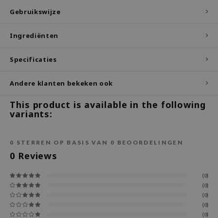
Gebruikswijze
ecipe
dia
Ingrediënten
 Skin
Specificaties
odal
nskin
Andere klanten bekeken ook
ruharu Wonder
This product is available in the following
imish
variants:
ika Holika
GGEE
0
STERREN OP BASIS VAN
0
BEOORDELINGEN
Dew Care
0
Reviews
iyoon
(0)
m From
(0)
(0)
deed Labs
(0)
isfree
(0)