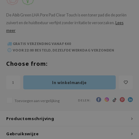
 Wishtrend
limax
De Abib Green LHA Pore Pad Clear Touch is een toner pad die de poriën
zuivert en de huidtextuur verfijnt zonder irritatie te veroorzaken.
Lees
IO
meer
SRX
riya
GRATIS VERZENDING VANAF €40
VOOR 22:00 BESTELD, DEZELFDE WERKDAG VERZONDEN
wytree
ctor.G
Choose from:
uble Dare
 Althea
In winkelmandje
 Ceuracle
zavecca
DELEN:
Toevoegen aan vergelijking
bryolisse
Productomschrijving
ude House
olio
Gebruikswijze
oir