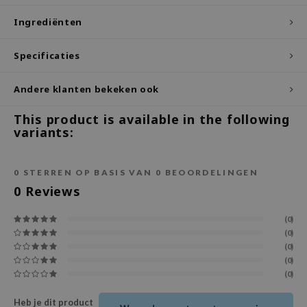
ecipe
Ingrediënten
dia
Specificaties
 Skin
odal
Andere klanten bekeken ook
nskin
This product is available in the following
ruharu Wonder
variants:
imish
ika Holika
0
STERREN OP BASIS VAN
0
BEOORDELINGEN
0
Reviews
GGEE
Dew Care
(0)
iyoon
(0)
(0)
m From
(0)
(0)
deed Labs
isfree
Heb je dit product