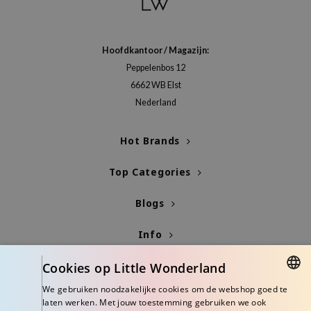
gom
arecipe
neige
Hoofdkantoor / Magazijn:
CQUEEN
Peppelenbos 12
6662 WB Elst
ke P:rem
Nederland
monde
sil
Hot Brands
ry May
Top Categories
diheal
dipeel
Blogs
mebox
Info
guhara
seEnScene
Cookies op Little Wonderland
ssha
We gebruiken noodzakelijke cookies om de webshop goed te
DUTCH
laten werken. Met jouw toestemming gebruiken we ook
zon