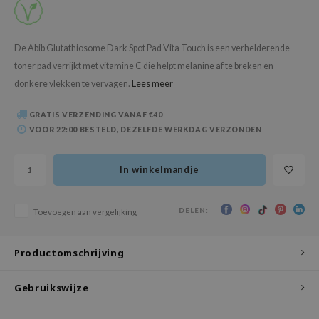
 Wishtrend
limax
De Abib Glutathiosome Dark Spot Pad Vita Touch is een verhelderende
IO
toner pad verrijkt met vitamine C die helpt melanine af te breken en
SRX
donkere vlekken te vervagen.
Lees meer
riya
GRATIS VERZENDING VANAF €40
wytree
VOOR 22:00 BESTELD, DEZELFDE WERKDAG VERZONDEN
ctor.G
uble Dare
In winkelmandje
 Althea
 Ceuracle
DELEN:
Toevoegen aan vergelijking
zavecca
Productomschrijving
bryolisse
ude House
Gebruikswijze
olio
oir