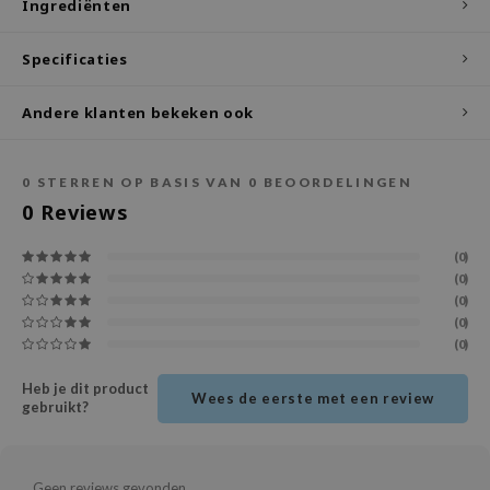
Ingrediënten
ecipe
Specificaties
dia
 Skin
Andere klanten bekeken ook
odal
nskin
0
STERREN OP BASIS VAN
0
BEOORDELINGEN
ruharu Wonder
0
Reviews
imish
(0)
ika Holika
(0)
(0)
GGEE
(0)
Dew Care
(0)
iyoon
Heb je dit product
Wees de eerste met een review
m From
gebruikt?
deed Labs
isfree
Geen reviews gevonden...