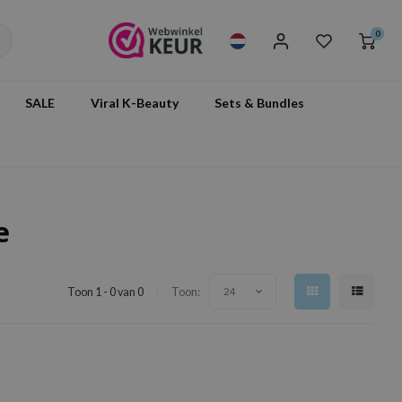
0
SALE
Viral K-Beauty
Sets & Bundles
e
Toon 1 - 0 van 0
Toon:
24