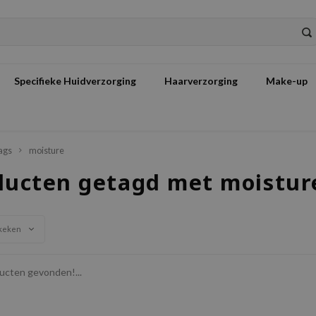
Specifieke Huidverzorging
Haarverzorging
Make-up
ags
moisture
ducten getagd met moistur
keken
cten gevonden!...