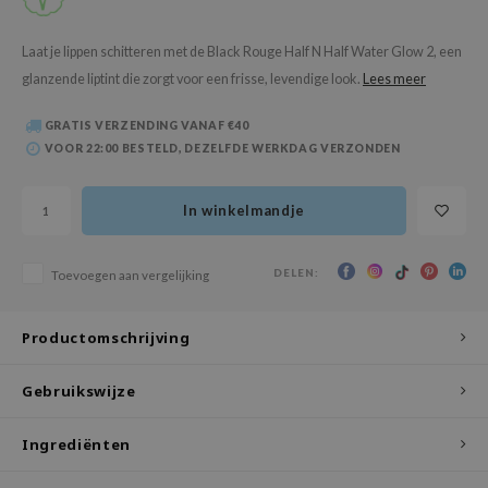
 Wishtrend
limax
Laat je lippen schitteren met de Black Rouge Half N Half Water Glow 2, een
glanzende liptint die zorgt voor een frisse, levendige look.
Lees meer
IO
SRX
GRATIS VERZENDING VANAF €40
riya
VOOR 22:00 BESTELD, DEZELFDE WERKDAG VERZONDEN
wytree
In winkelmandje
ctor.G
uble Dare
DELEN:
Toevoegen aan vergelijking
 Althea
 Ceuracle
Productomschrijving
zavecca
bryolisse
Gebruikswijze
ude House
Ingrediënten
olio
oir