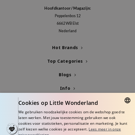
gom
Hoofdkantoor / Magazijn:
arecipe
Peppelenbos 12
neige
6662 WB Elst
CQUEEN
Nederland
ke P:rem
Hot Brands
monde
sil
Top Categories
ry May
Blogs
diheal
dipeel
Info
mebox
Cookies op Little Wonderland
guhara
We gebruiken noodzakelijke cookies om de webshop goed te
seEnScene
DUTCH
laten werken. Met jouw toestemming gebruiken we ook
ssha
cookies voor statistieken, personalisatie en marketing. Je kunt
ENGLISH
zelf kiezen welke cookies je accepteert.
Lees meer in onze
zon
privacyverklaring