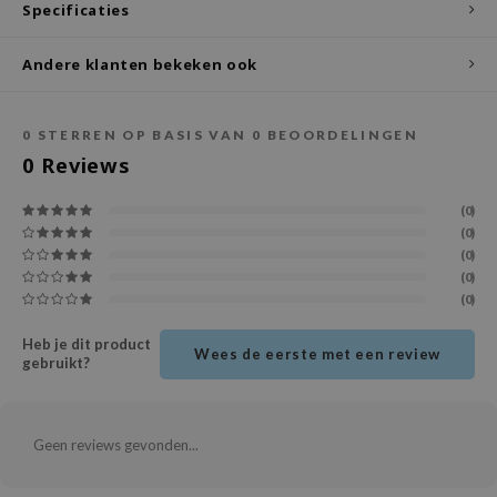
Specificaties
ecipe
Andere klanten bekeken ook
dia
 Skin
0
STERREN OP BASIS VAN
0
BEOORDELINGEN
odal
0
Reviews
nskin
ruharu Wonder
(0)
(0)
imish
(0)
ika Holika
(0)
(0)
GGEE
Dew Care
Heb je dit product
Wees de eerste met een review
gebruikt?
iyoon
m From
Geen reviews gevonden...
deed Labs
isfree