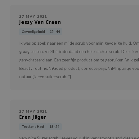
27 MAY 2021
Jessy Van Craen
Gevoelige huid
35 - 44
Ik was op zoek naar een milde scrub voor mijn gevoelige huid. O
graag testen. \nDit is inderdaad een hele zachte scrub. De suiker
gehydrateerd aan. Een zeer fijn product om te gebruiken. \nIk g
Beauty routine. \nGoed product, correcte prijs. \nMinpuntje voo
natuurlijk een suikerscrub. "}
27 MAY 2021
Eren Jäger
Trockene Haut
18 - 24
very nice Sugar scrub, leaves your skin very smooth and clean wo