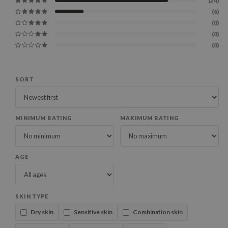
(24)
(6)
(0)
(0)
(0)
SORT
MINIMUM RATING
MAXIMUM RATING
AGE
SKIN TYPE
Dry skin
Sensitive skin
Combination skin