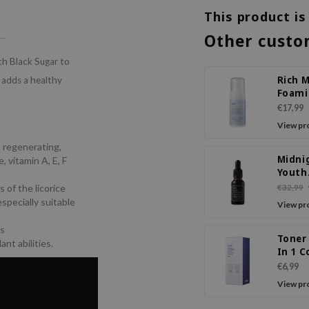
This product is
Other custo
th Black Sugar to
Rich 
d adds a healthy
Foami
Clean
€17,99
View pr
a regenerating,
Midni
, vitamin A, E, F
Youth
Activ
of the licorice
€32,99
Drop
specially suitable
View pr
as
Toner
nt abilities.
In 1 
Pad
€6,99
View pr