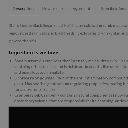
Description
How to use
Ingredients
Specifications
Klairs
Gentle Black Sugar Facial Polish is an exfoliating scrub made wi
remove dead skin cells and blackheads. It exfoliates dry, flaky skin an
glow to the skin.
Ingredients we love
Shea butter:
An emollient that intensely moisturizes skin. Has 
soothing effect on skin and is rich in antioxidants, like quercetine
and epigallocatechin gallate.
Licorice root powder:
Part of the anti-inflammatory compounds 
plant. Has soothing and sebum regulating properties, making it e
for acne-prone, red skin.
Cranberry oil:
Cranberry contains natural components known 
proanthocyanidins, that are responsible for its soothing, antioxda