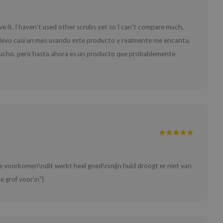
ove it. I haven't used other scrubs yet so I can't compare much,
n\nLlevo casi un mes usando este producto y realmente me encanta.
mucho, pero hasta ahora es un producto que probablemente
 te voorkomen\ndit werkt heel goed\nmijn huid droogt er niet van
te grof voor\n"}