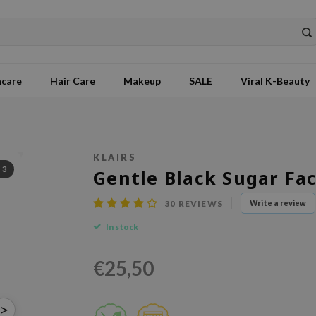
ncare
Hair Care
Makeup
SALE
Viral K-Beauty
KLAIRS
/
3
Gentle Black Sugar Fac
30
REVIEWS
Write a review
In stock
€25,50
>