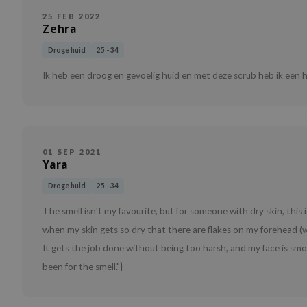
25 FEB 2022
Zehra
Droge huid
25 - 34
Ik heb een droog en gevoelig huid en met deze scrub heb ik een he
01 SEP 2021
Yara
Droge huid
25 - 34
The smell isn't my favourite, but for someone with dry skin, this i
when my skin gets so dry that there are flakes on my forehead (
It gets the job done without being too harsh, and my face is smoo
been for the smell."}