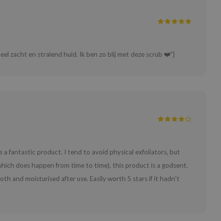
el zacht en stralend huid. Ik ben zo blij met deze scrub ❤️"}
s a fantastic product. I tend to avoid physical exfoliators, but
which does happen from time to time), this product is a godsent.
th and moisturised after use. Easily worth 5 stars if it hadn't