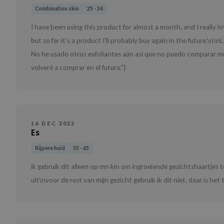
Combination skin
25 - 34
I have been using this product for almost a month, and I really l
but so far it's a product I'll probably buy again in the future.\
No he usado otros exfoliantes aún así que no puedo comparar 
volveré a comprar en el futuro."}
16 DEC 2022
Es
Rijpere huid
55 - 65
ik gebruik dit alleen op mn kin om ingroeiende gezichtshaartjes
uit\nvoor de rest van mijn gezicht gebruik ik dit niet, daar is het 