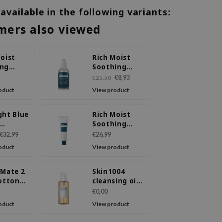
 available in the following variants:
mers also viewed
Moist
Rich Moist
ng
Soothing
ser
Serum
€8,93
€25,50
oduct
View product
ght Blue
Rich Moist
Soothing
ating
Cream
€32,99
€26,99
oduct
View product
 Mate 2
Skin1004
Cotton
cleansing oil
200ml
€0,00
oduct
View product