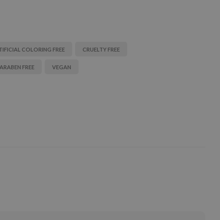
TIFICIAL COLORING FREE
CRUELTY FREE
ARABEN FREE
VEGAN