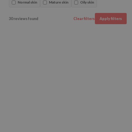
Normal skin
Mature skin
Oily skin
30 reviews found
Clear filters
Apply filters