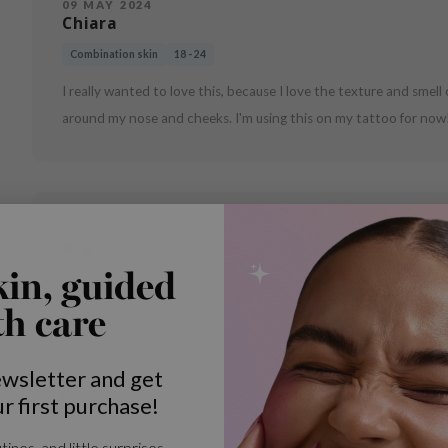
09 MAY 2024
Chiara
Combination skin
18 - 24
I really wanted to love this, because I love the texture and smell 
around my nose and cheeks. I'm using this on my tattoo for now!
14 JAN 2023
Ace
kin, guided
Vette huid
18 - 24
th care
Mijn nieuwe favoriete spf! Ik had altijd het probleem dat mijn 
sunscreen van Missha geeft een matte effect. Na het aanbrengen 
maar snel wegtrekt zonder witte waas (light medium/ivory skin
ewsletter and get
kan ik zeggen dat ik de ware heb gevonden. Een must-try and mus
r first purchase!
hormonen pukkels. 100% tevreden!"}
tines, and little surprises -