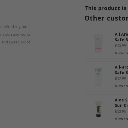
This product is
Other custo
nd refreshing sun
All A
ens skin and works
Safe 
r-and sweat-proof.
Essen
€13,99
SPF 4
View pr
All-a
Safe 
Water
€17,99
Sun M
View pr
Aloe 
Sun C
SPF50
€13,95
View pr