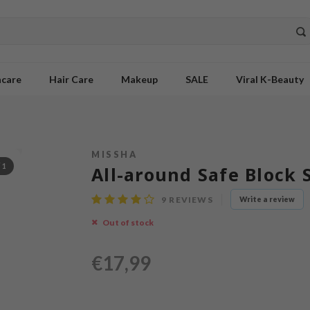
ncare
Hair Care
Makeup
SALE
Viral K-Beauty
MISSHA
/
1
All-around Safe Block 
9
REVIEWS
Write a review
Out of stock
€17,99