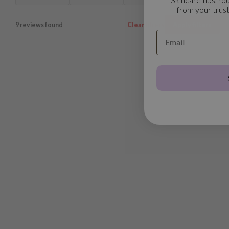
from your trust
9 reviews found
Clear filters
Apply filters