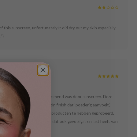
of this sunscreen, unfortunately it did dry out my skin especially
"}
huid na enkele momenten al glimmend was door sunscreen. Deze
komt daadwerkelijk een satin finish dat ‘poederig aanvoelt’,
tone). Na meer dan 6 soorten producten te hebben geprobeerd,
t-have voor een vette huid dat ook gevoelig is en last heeft van