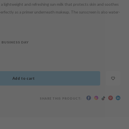
s a lightweight and refreshing sun milk that protects skin and soothes
 perfectly as a primer underneath makeup. The sunscreen is also water-
 BUSINESS DAY
Add to cart
SHARE THIS PRODUCT: