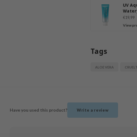
UV Aq
Water
Essen
€19,99
Sunsc
View pr
SPF50
Tags
ALOE VERA
CRUELT
Have you used this product?
Write a review