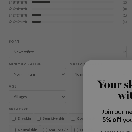
(2)
(0)
(1)
(1)
SORT
MINIMUM RATING
MAXIMUM RATING
Your s
AGE
wi
SKIN TYPE
Join our n
5% off
you
Dry skin
Sensitive skin
Combination skin
Normal skin
Mature skin
Oily skin
Skincare tips, rou