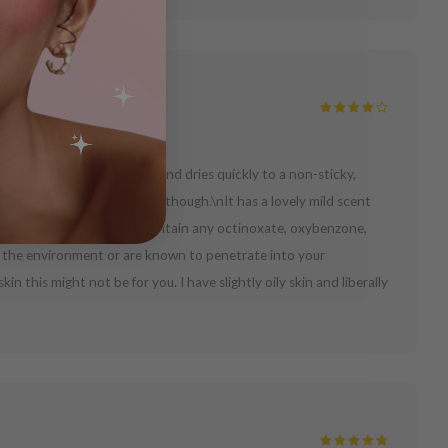
ies smoothly without pilling and dries quickly to a non-sticky,
don't know about darker skin though.\nIt has a lovely mild scent
t this sunscreen doesn't contain any octinoxate, oxybenzone,
o the environment or are known to penetrate into your
in this might not be for you. I have slightly oily skin and liberally