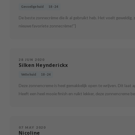
Gevoelige huid
18 - 24
De beste zonnecrème die ik al gebruikt heb. Het voelt geweldig, zi
nieuwe favoriete zonnecrème!"}
28 JUN 2020
Silken Heynderickx
Vette huid
18 - 24
Deze zonnencreme is heel gemakkelijk open te wrijven. Dit laat a
Heeft een heel mooie finish en ruikt lekker, deze zonnencreme be
07 MAY 2020
Nicoline