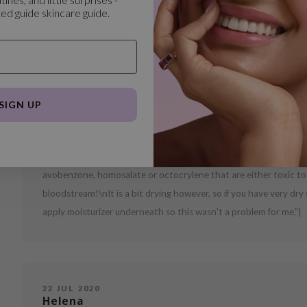
ed guide skincare guide.
07 AUG 2020
Eve
Combination skin
18 - 24
SIGN UP
Great sunscreen, definitely the best one I've tried so far. It appl
velvety finish. I am very pale and didn't notice any white cast, 
and I experienced next to no eye irritation. Not to mention tha
avobenzone, homosalate or octocrylene that are either toxic t
bloodstream!\nIt is a bit drying however, so if you have very dry sk
apply moisturizer underneath so this wasn't a problem for me."}
22 JUL 2020
Helena