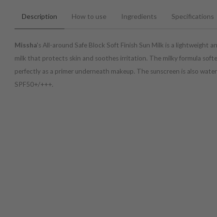
Description
How to use
Ingredients
Specifications
Missha
's All-around Safe Block Soft Finish Sun Milk is a lightweight a
milk that protects skin and soothes irritation. The milky formula soft
perfectly as a primer underneath makeup. The sunscreen is also wate
SPF50+/+++.