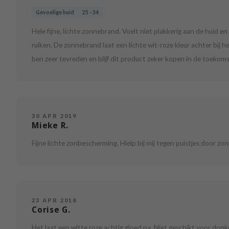
Gevoelige huid
25 - 34
Hele fijne, lichte zonnebrand. Voelt niet plakkerig aan de huid e
ruiken. De zonnebrand laat een lichte wit-roze kleur achter bij 
ben zeer tevreden en blijf dit product zeker kopen in de toekomst
30 APR 2019
Mieke R.
Fijne lichte zonbescherming. Hielp bij mij tegen puistjes door zon
23 APR 2018
Corise G.
Het laat een witte roze achtig gloed na. Niet geschikt voor donk