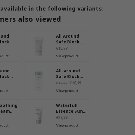
 available in the following variants:
mers also viewed
round
All Around
Block
Safe Block
ce Sun
Aqua Sun Gel
€13,99
5 PA+++
SPF50+/PA+++
oduct
View product
round
All-around
Block
Safe Block
proof
Essence Sun
€16,19
€17,99
ilk
Milk EX
oduct
View product
Soothing
Waterfull
ream
Essence Sun
+ PA+++
Cream SPF50+
€27,99
PA++++
oduct
View product