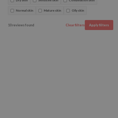
Dry skin
Sensitive skin
Combination skin
Normal skin
Mature skin
Oily skin
10 reviews found
Clear filters
Apply filters