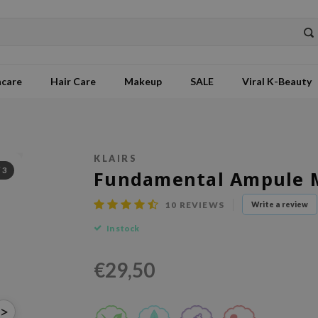
ncare
Hair Care
Makeup
SALE
Viral K-Beauty
KLAIRS
/
3
Fundamental Ampule 
10
REVIEWS
Write a review
In stock
€29,50
>