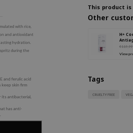
This product is
Other custo
mulated with rice,
H+ Coc
ion and antioxidant
Antia
lasting hydration.
Ampo
€119,99
spritz during the
View pr
Tags
E and ferulic acid
 keep skin firm
CRUELTY FREE
VEG
ts antibacterial,
hat has anti-
.