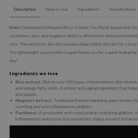
Description
How to use
Ingredients
Specifications
Klairs
Fundamental Ampule Mist is a Green Tea Water based mist, for
cucumbers, okra, and mugwort which is effective for intensive hydrat
care. The mist locks also the moisture deep within the skin for a long-
The lightweight spray bottle is super handy too for a quick hydrating 
day!
Ingredients we love
Rice extract:
Rich in over 100 types of antioxidants like vitamin 
and omega fatty acids. A potent anti-aging ingredient that helps
and supple.
Mugwort extract:
Traditional Korean Hanbang-plant known for i
soothing and anti-inflammatory abilities.
Panthenol:
A provitamin with moisturizing, hydrating abilities, t
inflammatory and protective properties. Helps prevent irritation