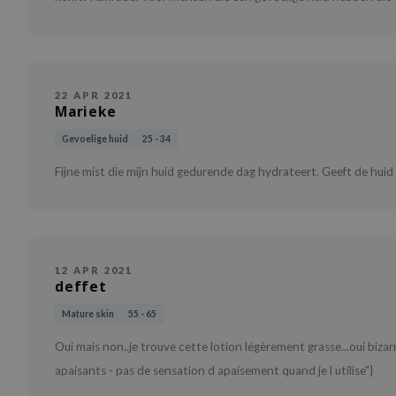
22 APR 2021
Marieke
Gevoelige huid
25 - 34
Fijne mist die mijn huid gedurende dag hydrateert. Geeft de hui
12 APR 2021
deffet
Mature skin
55 - 65
Oui mais non..je trouve cette lotion légèrement grasse...oui biza
apaisants - pas de sensation d apaisement quand je l utilise"}