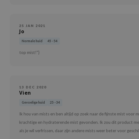
25 JAN 2021
Jo
Normale huid
45 - 54
top mist!"}
13 DEC 2020
Vien
Gevoelige huid
25 - 34
Ik hou van mists en ben altijd op zoek naar de fijnste mist voor
krachtige en hydraterende mist gevonden. Ik zou dit product me
als je wil verfrissen, daar zijn andere mists weer beter voor gesch