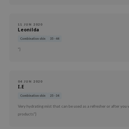
11 JUN 2020
Leonilda
Combination skin
35 - 44
"}
04 JUN 2020
I.E
Combination skin
25 - 34
Very hydrating mist that can be used as a refresher or after you 
products"}