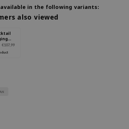
 available in the following variants:
mers also viewed
ktail
ging
ule
€107,99
oduct
AN