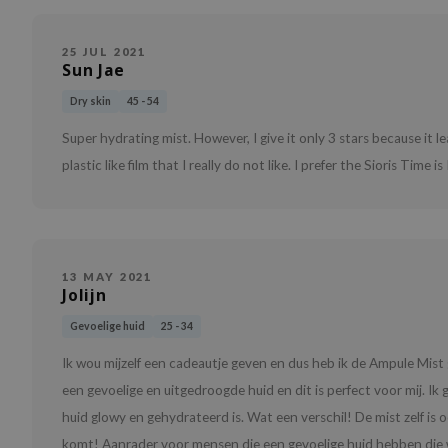
25 JUL 2021
Sun Jae
Dry skin
45 - 54
Super hydrating mist. However, I give it only 3 stars because it le
plastic like film that I really do not like. I prefer the Sioris Time i
13 MAY 2021
Jolijn
Gevoelige huid
25 - 34
Ik wou mijzelf een cadeautje geven en dus heb ik de Ampule Mist 
een gevoelige en uitgedroogde huid en dit is perfect voor mij. Ik 
huid glowy en gehydrateerd is. Wat een verschil! De mist zelf is o
komt! Aanrader voor mensen die een gevoelige huid hebben die w