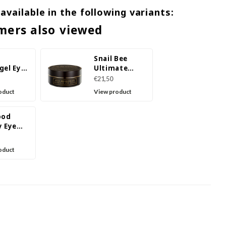
 available in the following variants:
mers also viewed
Snail Bee
gel Eye
Ultimate
Hydrogel Eye
€21,50
Patch
oduct
View product
ood
y Eye
oduct