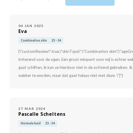
04 JAN 2025
Eva
Combination skin
25 - 34
{\"customReview\":true,\"skinType\":\"Combination skin\",\"ageGrou
irriterend voor de ogen. Een groot minpunt voor mij is echter we
gaat schiften, ik kan ze hierdoor niet in de ochtend gebruiken. Ik
wakker te worden, maar dat gaat helaas niet met deze. \"}"}
27 MAR 2024
Pascalle Scheltens
Normale huid
25 - 34