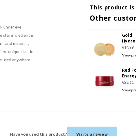
This product is
Other custo
rk under eye
Gold
e star ingredient is
Hydro
ins and minerals,
Patch
€14,99
 The unique elastic
View pr
be used anywhere
Red F
Energ
Patch
€23,11
View pr
Have you used this product?
Write a review