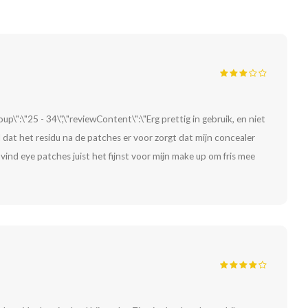
p\":\"25 - 34\",\"reviewContent\":\"Erg prettig in gebruik, en niet
l dat het residu na de patches er voor zorgt dat mijn concealer
 vind eye patches juist het fijnst voor mijn make up om fris mee