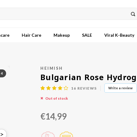
ncare
Hair Care
Makeup
SALE
Viral K-Beauty
HEIMISH
/
4
Bulgarian Rose Hydrog
16
REVIEWS
Write a review
Out of stock
€14,99
>