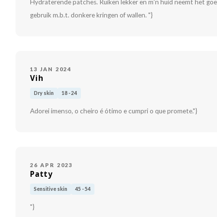
Hydraterende patches. Ruiken lekker en m’n huid neemt het goed o
gebruik m.b.t. donkere kringen of wallen. "}
13 JAN 2024
Vih
Dry skin
18 - 24
Adorei imenso, o cheiro é ótimo e cumpri o que promete."}
26 APR 2023
Patty
Sensitive skin
45 - 54
"}