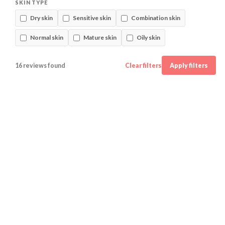
SKIN TYPE
Dry skin
Sensitive skin
Combination skin
Normal skin
Mature skin
Oily skin
16 reviews found
Clear filters
Apply filters