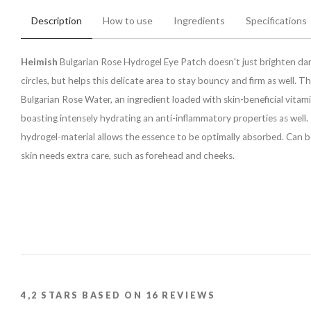
Description
How to use
Ingredients
Specifications
Heimish
Bulgarian Rose Hydrogel Eye Patch doesn't just brighten da
circles, but helps this delicate area to stay bouncy and firm as well. Th
Bulgarian Rose Water, an ingredient loaded with skin-beneficial vitam
boasting intensely hydrating an anti-inflammatory properties as well.
hydrogel-material allows the essence to be optimally absorbed. Can 
skin needs extra care, such as forehead and cheeks.
4,2
STARS BASED ON
16
REVIEWS