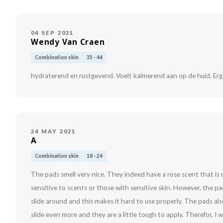
04 SEP 2021
Wendy Van Craen
Combination skin
35 - 44
hydraterend en rustgevend. Voelt kalmerend aan op de huid. Er
24 MAY 2021
A
Combination skin
18 - 24
The pads smell very nice. They indeed have a rose scent that is
sensitive to scents or those with sensitive skin. However, the pads
slide around and this makes it hard to use properly. The pads also
slide even more and they are a little tough to apply. Therefor, I