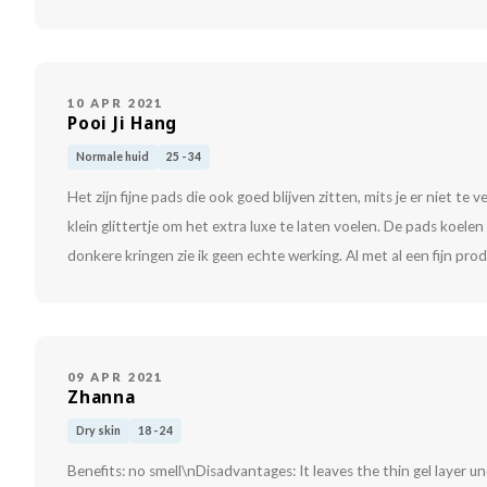
10 APR 2021
Pooi Ji Hang
Normale huid
25 - 34
Het zijn fijne pads die ook goed blijven zitten, mits je er niet te 
klein glittertje om het extra luxe te laten voelen. De pads koele
donkere kringen zie ik geen echte werking. Al met al een fijn pro
09 APR 2021
Zhanna
Dry skin
18 - 24
Benefits: no smell\nDisadvantages: It leaves the thin gel layer 